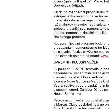
Krpan (galerija Kapelica), Marko Pe
Dobrečevič (Atitud).
Glede na raznolikost prispelih del t
avtorjev lahko rečemo, da se bo na 
materializiralo ustvarjanje, običajn
računalnikov in svetovnega spleta. F
začetku uresničil svoj namen, to je
prostor, namenjen klasičnim oblikam
čim širšega prostora.
Kot spremljevalni program bodo prip
predavanja in demonstracije ter klub
obiskovalce festivala. Ažurne podro
udeležencih najdete na strani:
www.p
SPREMNI - KLUBSKI VEČERI
Ekipa PIXXELPOINT festivala je posk
decemberski večeri minili v znaku za
glasbenih gostov. Ob večerih se bo
v centru Nove Gorice in Marcus Clubu
Vse prireditve bodo brezplačne in bo
glasbenih smeri. Za izbor DJ-jev se
House Spectruma.
Petkov uvodni večer bo potekal v zn
v Marcus Clubu poskrbel novi up o
Alex, ki se čedalje bolj uveljavlja na