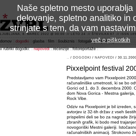
Naše spletno mesto uporablja 
delovanje, spletno analitiko in 
strinjate s tem, da vam nastavi
3.2 alfa R
LJUBLJANA, 8. MAREC 2022 @ 00:00 :// LETO 24 :// ŠTEVILKA 67 :// ISSN 185
več o piškotkih
domov
dogodki
glasba
film
šoubiznis
fotogalerije
področje 42
v rubriki dogodki:
napovedi
recenzije
fotoreportaže
..
/
DOGODKI
/
NAPOVEDI
/ 30.11.200
Pixxelpoint festival 20
Predstavljamo vam Pixxelpoint 2000 
računaliniške umetnosti, ki se bo odvi
Gorici od 1. do 3. decembra 2000. Or
dom Nova Gorica - Mestna galerija, 
Rock Vibe.
Odziv na Pixxelpoint je bil izreden, 
avtorjev iz 32-tih držav z vseh šesti
prispelimi deli se bo za nagrade žiri
zbranih grafik, ki bodo med trajanje
novogoriški Mestni galeriji. Istočasn
računalniških animacij. Strokovno žiri