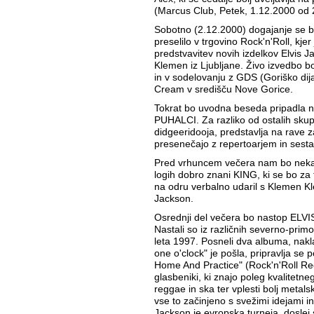
(Marcus Club, Petek, 1.12.2000 od 2
Sobotno (2.12.2000) dogajanje se bo
preselilo v trgovino Rock'n'Roll, kje
predstvavitev novih izdelkov Elvis 
Klemen iz Ljubljane. Živo izvedbo b
in v sodelovanju z GDS (Goriško dija
Cream v središču Nove Gorice.
Tokrat bo uvodna beseda pripadla n
PUHALCI. Za razliko od ostalih skup
didgeeridooja, predstavlja na rave 
presenečajo z repertoarjem in sest
Pred vrhuncem večera nam bo nekaj
logih dobro znani KING, ki se bo za 
na odru verbalno udaril s Klemen K
Jackson.
Osrednji del večera bo nastop EL
Nastali so iz različnih severno-pri
leta 1997. Posneli dva albuma, nakl
one o'clock" je pošla, pripravlja s
Home And Practice" (Rock'n'Roll Rec
glasbeniki, ki znajo poleg kvalitetne
reggae in ska ter vplesti bolj metal
vse to začinjeno s svežimi idejami i
Jackson je evropska turneja, doslej s