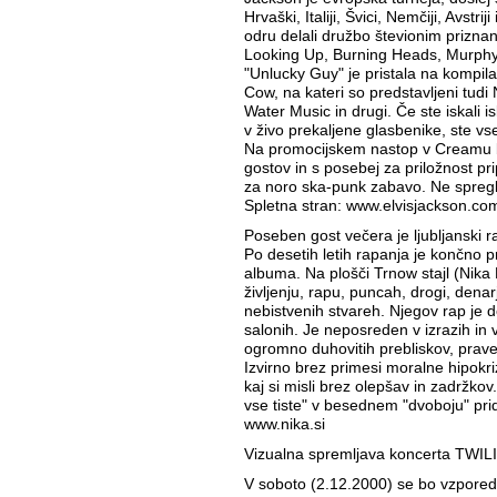
Hrvaški, Italiji, Švici, Nemčiji, Avstri
odru delali družbo števionim prizna
Looking Up, Burning Heads, Murphy
"Unlucky Guy" je pristala na kompila
Cow, na kateri so predstavljeni tudi
Water Music in drugi. Če ste iskali i
v živo prekaljene glasbenike, ste vse
Na promocijskem nastop v Creamu 
gostov in s posebej za priložnost pr
za noro ska-punk zabavo. Ne spregl
Spletna stran: www.elvisjackson.co
Poseben gost večera je ljubljans
Po desetih letih rapanja je končno 
albuma. Na plošči Trnow stajl (Nika R
življenju, rapu, puncah, drogi, denarj
nebistvenih stvareh. Njegov rap je d
salonih. Je neposreden v izrazih in
ogromno duhovitih prebliskov, prave
Izvirno brez primesi moralne hipokri
kaj si misli brez olepšav in zadržkov
vse tiste" v besednem "dvoboju" prid
www.nika.si
Vizualna spremljava koncerta TWIL
V soboto (2.12.2000) se bo vzpored