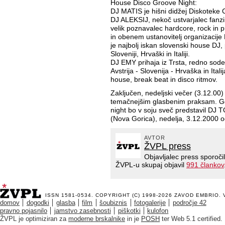
House Disco Groove Night:
DJ MATIS je hišni didžej Diskoteke C
DJ ALEKSIJ, nekoč ustvarjalec fanzi
velik poznavalec hardcore, rock in p
in obenem ustanovitelj organizacij
je najbolj iskan slovenski house DJ,
Sloveniji, Hrvaški in Italiji.
DJ EMY prihaja iz Trsta, redno sodelu
Avstrija - Slovenija - Hrvaška in Ita
house, break beat in disco ritmov.
Zaključen, nedeljski večer (3.12.00)
temačnejšim glasbenim praksam. Go
night bo v soju sveč predstavil DJ 
(Nova Gorica), nedelja, 3.12.2000 o
AVTOR
ŽVPL press
Objavljalec press sporoči
ŽVPL-u skupaj objavil
991 člankov
ISSN 1581-0534. COPYRIGHT (C) 1998-2026
ZAVOD EMBRIO
.
domov
dogodki
glasba
film
šoubiznis
fotogalerije
področje 42
pravno pojasnilo
jamstvo zasebnosti
piškotki
kulofon
ŽVPL je optimiziran za
moderne brskalnike
in je
POSH
ter Web 5.1 certified.