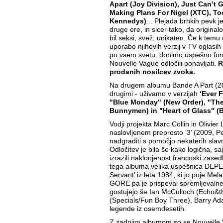
Apart (Joy Division), Just Can’t
Making Plans For Nigel (XTC), T
Kennedys)
... Plejada brhkih pevk j
druge ere, in sicer tako, da originalov
bil seksi, svež, unikaten. Če k tem
uporabo njihovih verzij v TV oglasih
po vsem svetu, dobimo uspešno form
Nouvelle Vague odločili ponavljati.
R
prodanih nosilcev zvoka.
Na drugem albumu Bande A Part (20
drugimi - uživamo v verzijah
‘Ever F
"Blue Monday" (New Order), "The
Bunnymen) in "Heart of Glass" (
Vodji projekta Marc Collin in Olivier
naslovljenem preprosto ‘3’ (2009, P
nadgraditi s pomočjo nekaterih slavni
Odločitev je bila še kako logična, saj
izrazili naklonjenost francoski zasedbi
tega albuma velika uspešnica DE
Servant’ iz leta 1984, ki jo poje Me
GORE pa je prispeval spremljevalne 
gostujejo še Ian McCulloch (Echo&t
(Specials/Fun Boy Three), Barry A
legende iz osemdesetih.
Z zadnjim albumom so se Nouvelle 