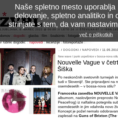
Naše spletno mesto uporablja 
delovanje, spletno analitiko in 
strinjate s tem, da vam nastavi
3.2 alfa R
LJUBLJANA, 8. MAREC 2022 @ 00:00 :// LETO 24 :// ŠTEVILKA 67 :// ISSN 185
več o piškotkih
domov
dogodki
glasba
film
šoubiznis
fotogalerije
področje 42
v rubriki dogodki:
napovedi
recenzije
fotoreportaže
..
/
DOGODKI
/
NAPOVEDI
/ 11.05.201
New wave / punk uspešnice v bossa-nova stil
Nouvelle Vague v četrt
Šiška
Po neskončnih svetovnih turnejah i
tudi v Sloveniji!. Ste pripravljeni n
osemdesetih – v bossa-nova stilu?
Francoska zasedba NOUVELLE 
albumom, naslovljenim preprosto N
Peacefrog) iz naftalina potegnila subj
osemdesetih in jim vdahnila novo živ
Koncept je požel nemalo odobravanj
zaplesali na
Guns of Brixton (The 