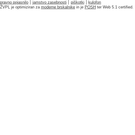
pravno pojasnilo
jamstvo zasebnosti
piškotki
kulofon
ŽVPL je optimiziran za
moderne brskalnike
in je
POSH
ter Web 5.1 certified.