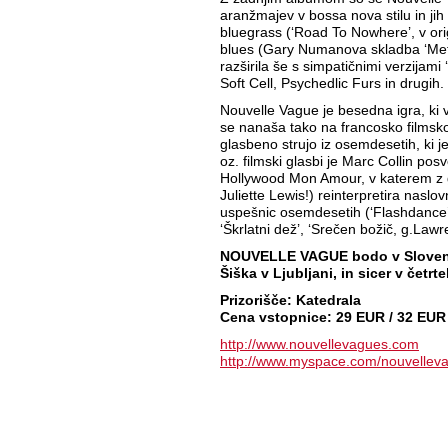
aranžmajev v bossa nova stilu in jih
bluegrass (‘Road To Nowhere’, v ori
blues (Gary Numanova skladba ‘Metal
razširila še s simpatičnimi verzijam
Soft Cell, Psychedlic Furs in drugih.
Nouvelle Vague je besedna igra, ki v 
se nanaša tako na francosko filmsko 
glasbeno strujo iz osemdesetih, ki je
oz. filmski glasbi je Marc Collin posv
Hollywood Mon Amour, v katerem z g
Juliette Lewis!) reinterpretira naslov
uspešnic osemdesetih (‘Flashdance’, ‘
‘Škrlatni dež’, ‘Srečen božič, g.Lawre
NOUVELLE VAGUE bodo v Slovenij
Šiška v Ljubljani, in sicer v četrt
Prizorišče: Katedrala
Cena vstopnice: 29 EUR / 32 EUR
http://www.nouvellevagues.com
http://www.myspace.com/nouvellev