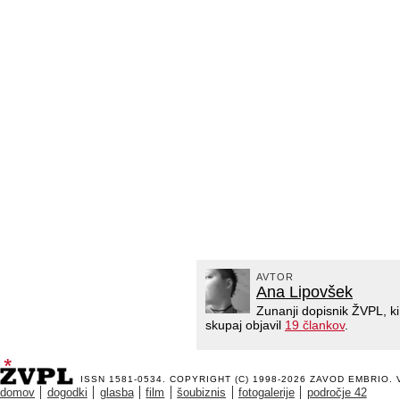
AVTOR
Ana Lipovšek
Zunanji dopisnik ŽVPL, k
skupaj objavil
19 člankov
.
ISSN 1581-0534. COPYRIGHT (C) 1998-2026
ZAVOD EMBRIO
.
domov
dogodki
glasba
film
šoubiznis
fotogalerije
področje 42