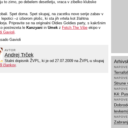
i ju to zimo, po debelem desetletju, vraca v zibelko klubske
obali. Spet doma. Spet skupaj, na zacetku nove serije zabav v
 lepotici –z izborom plošc, ki sta jih vrtela kot žlahtna
rja. Pripravite se na originalni Oldies Goldies party, s kakršnim
o postrezeta le
Kanzyani
in
Umek
z
Fetch The Vibe
ekipo v
 Gavioli
.
sado Gavioli
AVTOR
Andrej Trček
Stalni dopisnik ŽVPL, ki je od 27.07.2009 na ŽVPL-u skupaj
Arhivs
9 člankov
.
NAPOVE
Terrafo
NAPOVE
Strune 
NAPOVE
K4: Pus
NAPOVE
Dobrode
levkemi
NAPOVE
Zabranj