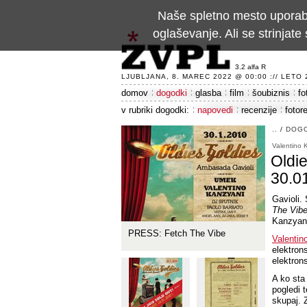
Naše spletno mesto uporablj
oglaševanje. Ali se strinja
3.2 alfa R
LJUBLJANA, 8. MAREC 2022 @ 00:00 :// LETO 24
domov
dogodki
glasba
film
šoubiznis
fo
v rubriki dogodki:
napovedi
recenzije
fotor
..
/
DOG
Valentino 
Oldie
30.0
Gavioli.
The Vib
Kanzyan
PRESS: Fetch The Vibe
Valentin
elektrons
elektron
A ko sta
pogledi 
skupaj. Z