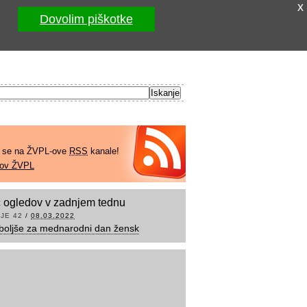
x
Dovolim piškotke
e se na ŽVPL-ove
RSS
kanale!
kov ŽVPL
 ogledov v zadnjem tednu
JE 42
/
08.03.2022
boljše za mednarodni dan žensk