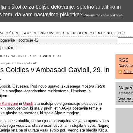
a piškotke za boljše delovanje, spletno analitiko in
te s tem, da vam nastavimo piškotke?
Zanima me več o piškotkih
 :// ŠTEVILKA 67 :// ISSN 1851 0534 ://
KULOFON
:// CENA 0 SIT, 0 EUR
togalerije
področje 42
eportaže
ODKI
/
NAPOVEDI
/ 15.01.2010 13:51
RSS
Kanzyani in Umek spet v AG
Naročit
s Goldies v Ambasadi Gavioli, 29. in
član
1
 Spočit. Osvezen. Pod novo upravo izkušenega moštva
Fetch
Največ
e
in s svojima legendarnima rezidentoma, Umekom in
PODROČ
ijem.
Vse naj
o Kanzyani
in
Umek
sta učitelja cele generacije plesalcev in
kih producentov, ki sta v prvih letih AG-ja postavila temelje
ske glasbe na prostoru, ki spaja Alpe z morjem.
 maja '99 začutila, da se njuna ustvarjalna vizija ne ujema vec s
tedanjega vodstva, sta se osamosvojila in stopila v svet. Najprej
adnja leta pa si utirata vsak svojo pot. Vedno sta sledila Klicu.