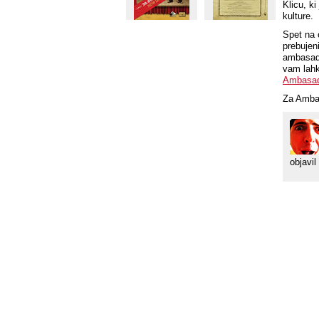
Klicu, k
kulture.
Spet na 
prebujeni
ambasado
vam lahk
Ambasadi
Za Amba
objavil