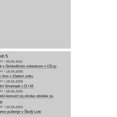
kih 5
DI
/
09.09.2011
lk s Simboličnim orkestrom v CD-ju
DI
/
16.04.2009
v živo v Zlatem zobu
DI
/
19.02.2009
tni Smetnjak z D.I.M.
DI
/
08.06.2004
lni koncert za otroke obolele za
jo
DI
/
05.04.2003
eno pušenje v Škofji Loki