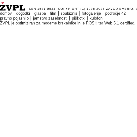
ISSN 1581-0534. COPYRIGHT (C) 1998-2026
ZAVOD EMBRIO
.
domov
dogodki
glasba
film
šoubiznis
fotogalerije
področje 42
pravno pojasnilo
jamstvo zasebnosti
piškotki
kulofon
ŽVPL je optimiziran za
moderne brskalnike
in je
POSH
ter Web 5.1 certified.