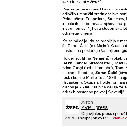
kako to zveni v živo?"
Vse se je začelo pred kakšnimi šestimi
odločilo uresničiti srednješolske san
Polna ušesa Zeppelinov, Stonesov,
in ostalih, so botrovala njihovemu i
inštrumentov. Njihova študentska let
odrskega urjenja.
Ko se odločijo, da se prebijejo v medi
še Zoran Čalič (ex-Majke). Glasba d
nastopi pa postanejo še bolj energič
Holder so:
Miha Nemanič
(vokal, u
(el.kit. Fender Stratocaster),
Tomi G
Ivica Gregl
(bobni Yamaha),
Tomi 
el.piano Rhodes),
Zoran Čalič
(bivš
rock skupine Majke, leta 1998 - naj
Hrvaškem). Skupina Holder prihaja i
članov je 25 let. Skupina deluje že š
odrskih nastopov po vsej Sloveniji!
AVTOR
ŽVPL press
Objavljalec press sporoči
ŽVPL-u skupaj objavil
991 člankov