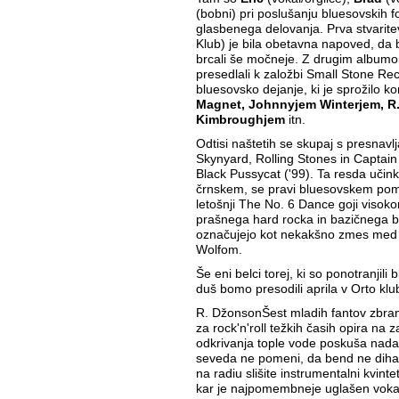
(bobni) pri poslušanju bluesovskih f
glasbenega delovanja. Prva stvarite
Klub) je bila obetavna napoved, da bo
brcali še močneje. Z drugim album
presedlali k založbi Small Stone Rec
bluesovsko dejanje, ki je sprožilo 
Magnet, Johnnyjem Winterjem, R.
Kimbroughjem
itn.
Odtisi naštetih se skupaj s presnav
Skynyard, Rolling Stones in Captain 
Black Pussycat ('99). Ta resda učin
črnskem, se pravi bluesovskem pome
letošnji The No. 6 Dance goji visok
prašnega hard rocka in bazičnega b
označujejo kot nekakšno zmes med s
Wolfom.
Še eni belci torej, ki so ponotranjili 
duš bomo presodili aprila v Orto klu
R. DžonsonŠest mladih fantov zbr
za rock'n'roll težkih časih opira na 
odkrivanja tople vode poskuša nadalje
seveda ne pomeni, da bend ne diha s
na radiu slišite instrumentalni kvint
kar je najpomembneje uglašen voka