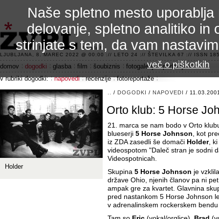
Naše spletno mesto uporablja 
delovanje, spletno analitiko in 
strinjate s tem, da vam nastavi
3.2 alfa R
LJUBLJANA, 8. MAREC 2022 @ 00:00 :// LETO 24 :// ŠTEVILKA 67 :// ISSN 185
več o piškotkih
domov
dogodki
glasba
film
šoubiznis
fotogalerije
področje 42
v rubriki dogodki:
napovedi
recenzije
fotoreportaže
..
/
DOGODKI
/
NAPOVEDI
/ 11.03.200
Orto klub: 5 Horse Jo
21. marca se nam bodo v Orto klubu 
blueserji
5 Horse Johnson
, kot pr
iz ZDA zasedli še domači
Holder
, k
videospotom "Daleč stran je sodni da
Videospotnicah.
Holder
Skupina
5 Horse Johnson
je vzkli
države Ohio, njenih članov pa ni pet,
ampak gre za kvartet. Glavnina skupi
pred nastankom 5 Horse Johnson leta 
v adrenalinskem rockerskem bendu 
Tam so
Eric
(vokal/orglice),
Brad
(vo