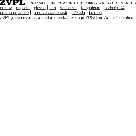
ISSN 1581-0534. COPYRIGHT (C) 1998-2026
ZAVOD EMBRIO
.
domov
dogodki
glasba
film
šoubiznis
fotogalerije
področje 42
pravno pojasnilo
jamstvo zasebnosti
piškotki
kulofon
ŽVPL je optimiziran za
moderne brskalnike
in je
POSH
ter Web 5.1 certified.