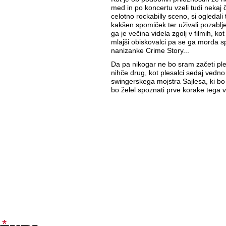
med in po koncertu vzeli tudi nekaj č
celotno rockabilly sceno, si ogledali t
kakšen spomiček ter uživali pozabljen
ga je večina videla zgolj v filmih, ko
mlajši obiskovalci pa se ga morda sp
nanizanke Crime Story...
Da pa nikogar ne bo sram začeti ple
nihče drug, kot plesalci sedaj vedno
swingerskega mojstra Sajlesa, ki bo
bo želel spoznati prve korake tega 