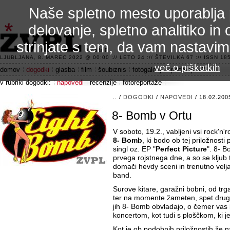
Naše spletno mesto uporablja 
delovanje, spletno analitiko in 
strinjate s tem, da vam nastavi
3.2 alfa R
LJUBLJANA, 8. MAREC 2022 @ 00:00 :// LETO 24 :// ŠTEVILKA 67 :// ISSN 185
več o piškotkih
domov
dogodki
glasba
film
šoubiznis
fotogalerije
področje 42
v rubriki dogodki:
napovedi
recenzije
fotoreportaže
..
/
DOGODKI
/
NAPOVEDI
/ 18.02.200
8- Bomb v Ortu
V soboto, 19.2., vabljeni vsi rock'n'
8- Bomb
, ki bodo ob tej priložnosti
singl oz. EP "
Perfect Picture
". 8- 
prvega rojstnega dne, a so se kljub
domači hevdy sceni in trenutno velja
band.
Surove kitare, garažni bobni, od tr
ter na momente žameten, spet drugih
jih 8- Bomb obvladajo, o čemer vas 
koncertom, kot tudi s ploščkom, ki je
Kot je ob podobnih priložnostih že n