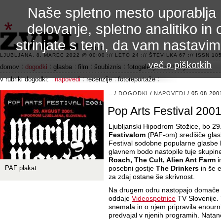
Naše spletno mesto uporablja 
delovanje, spletno analitiko in 
strinjate s tem, da vam nastavi
3.2 alfa R
LJUBLJANA, 8. MAREC 2022 @ 00:00 :// LETO 24 :// ŠTEVILKA 67 :// ISSN 185
več o piškotkih
domov
dogodki
glasba
film
šoubiznis
fotogalerije
področje 42
v rubriki dogodki:
napovedi
recenzije
fotoreportaže
..
/
DOGODKI
/
NAPOVEDI
/ 05.08.200
Pop Arts Festival 200
Ljubljanski Hipodrom Stožice, bo 29
Festivalom
(PAF-om) središče glas
Festival sodobne popularne glasbe 
glavnem bodo nastopile tuje skupin
Roach, The Cult, Alien Ant Farm
i
PAF plakat
posebni gostje
The Drinkers
in še e
za zdaj ostane še skrivnost.
Na drugem odru nastopajo domače s
oddaje
Videospotnice
TV Slovenije. 
snemala in o njem pripravila enourn
predvajal v njenih programih. Nata