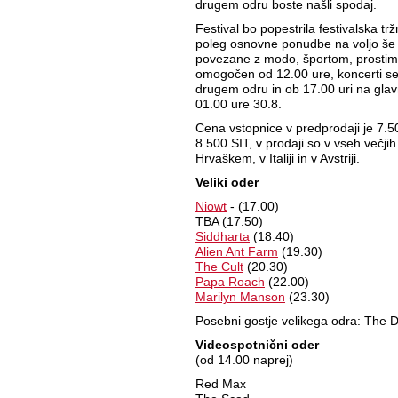
drugem odru boste našli spodaj.
Festival bo popestrila festivalska t
poleg osnovne ponudbe na voljo še d
povezane z modo, športom, prosti
omogočen od 12.00 ure, koncerti se
drugem odru in ob 17.00 uri na glav
01.00 ure 30.8.
Cena vstopnice v predprodaji je 7.50
8.500 SIT, v prodaji so v vseh večjih
Hrvaškem, v Italiji in v Avstriji.
Veliki oder
Niowt
- (17.00)
TBA (17.50)
Siddharta
(18.40)
Alien Ant Farm
(19.30)
The Cult
(20.30)
Papa Roach
(22.00)
Marilyn Manson
(23.30)
Posebni gostje velikega odra: The D
Videospotnični oder
(od 14.00 naprej)
Red Max