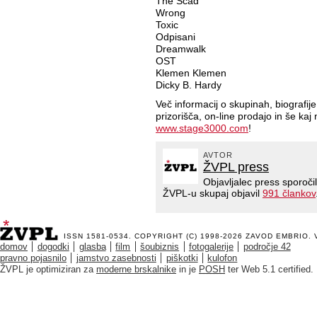
The Scad
Wrong
Toxic
Odpisani
Dreamwalk
OST
Klemen Klemen
Dicky B. Hardy
Več informacij o skupinah, biografij
prizorišča, on-line prodajo in še kaj 
www.stage3000.com
!
AVTOR
ŽVPL press
Objavljalec press sporoči
ŽVPL-u skupaj objavil
991 člankov
ISSN 1581-0534. COPYRIGHT (C) 1998-2026
ZAVOD EMBRIO
.
domov
dogodki
glasba
film
šoubiznis
fotogalerije
področje 42
pravno pojasnilo
jamstvo zasebnosti
piškotki
kulofon
ŽVPL je optimiziran za
moderne brskalnike
in je
POSH
ter Web 5.1 certified.