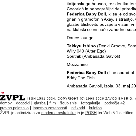
italijanskega housea, rezidentka tem
Cocoricň in nepogrešljivi del priredi
Federica Baby Doll
, ki se je od sv
gnanih gramofonih Akay, s strastjo, v
glasbe bliskovito povzpela v sam vrh
na klubski sceni naše zahodne sose
Dance lounge
Takkyu Ishino
(Denki Groove, Son
Willy 049 (Alter Ego)
Sputnik (Ambasada Gavioli)
Mezzanine
Federica Baby Doll
(The sound of 
Eddy The Fish
Ambasada Gavioli, Izola, 03. maj 200
ISSN 1581-0534. COPYRIGHT (C) 1998-2026
ZAVOD EMBRIO
.
domov
dogodki
glasba
film
šoubiznis
fotogalerije
področje 42
pravno pojasnilo
jamstvo zasebnosti
piškotki
kulofon
ŽVPL je optimiziran za
moderne brskalnike
in je
POSH
ter Web 5.1 certified.