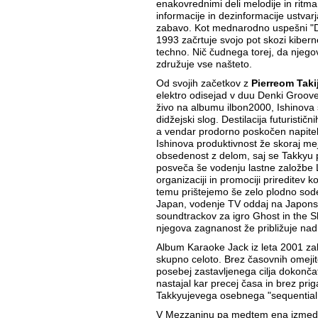
enakovrednimi deli melodije in ritma
informacije in dezinformacije ustvar
zabavo. Kot mednarodno uspešni "DJ
1993 začrtuje svojo pot skozi kibern
techno. Nič čudnega torej, da njeg
združuje vse našteto.
Od svojih začetkov z
Pierreom Tak
elektro odisejad v duu Denki Groov
živo na albumu ilbon2000, Ishinova 
didžejski slog. Destilacija futurističn
a vendar prodorno poskočen napite
Ishinova produktivnost že skoraj m
obsedenost z delom, saj se Takkyu p
posveča še vodenju lastne založbe L
organizaciji in promociji prireditev k
temu prištejemo še zelo plodno sod
Japan, vodenje TV oddaj na Japons
soundtrackov za igro Ghost in the S
njegova zagnanost že približuje n
Album Karaoke Jack iz leta 2001 zakl
skupno celoto. Brez časovnih omejit
posebej zastavljenega cilja dokonča
nastajal kar precej časa in brez pri
Takkyujevega osebnega "sequential 
V Mezzaninu pa medtem ena izmed n