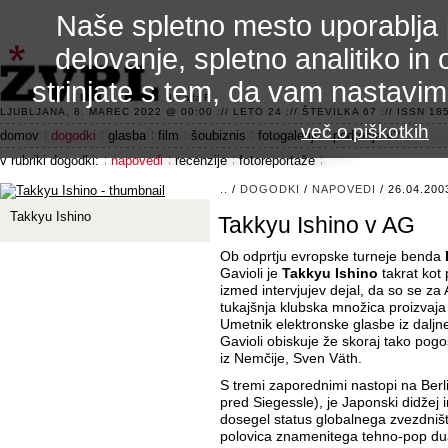
Naše spletno mesto uporablja 
delovanje, spletno analitiko in 
strinjate s tem, da vam nastavi
3.2 alfa R
LJUBLJANA, 8. MAREC 2022 @ 00:00 :// LETO 24 :// ŠTEVILKA 67 :// ISSN 185
več o piškotkih
domov
dogodki
glasba
film
šoubiznis
fotogalerije
področje 42
v rubriki dogodki:
napovedi
recenzije
fotoreportaže
..
/
DOGODKI
/
NAPOVEDI
/ 26.04.200
Takkyu Ishino
Takkyu Ishino v AG
Ob odprtju evropske turneje benda
Gavioli je
Takkyu Ishino
takrat kot
izmed intervjujev dejal, da so se za
tukajšnja klubska množica proizvaja
Umetnik elektronske glasbe iz dal
Gavioli obiskuje že skoraj tako pogo
iz Nemčije, Sven Väth.
S tremi zaporednimi nastopi na Ber
pred Siegessle), je Japonski didžej 
dosegel status globalnega zvezdništ
polovica znamenitega tehno-pop du