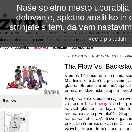
Naše spletno mesto uporablja 
delovanje, spletno analitiko in 
strinjate s tem, da vam nastavi
3.2 alfa R
LJUBLJANA, 8. MAREC 2022 @ 00:00 :// LETO 24 :// ŠTEVILKA 67 :// ISSN 185
več o piškotkih
domov
dogodki
glasba
film
šoubiznis
fotogalerije
področje 42
v rubriki dogodki:
napovedi
recenzije
fotoreportaže
..
/
DOGODKI
/
NAPOVEDI
/ 04.12.200
Tha Flow Vs. Backsta
V petek 12. decembra bo mlada sk
Mladinski klub Jarše z pozitivnimi v
glasbe. Skupino zaradi mešanja stil
popularno slovensko skupino Elvis 
Fantje so zelo zaposleni saj so ravn
tha flow
za pesem
Take it away
, ki se bo, p
na vseh glasbenih oddajah . Med te
snemanju svoje prve plošče. Skupino 
ker pa so hoteli razširiti svoje glasb
priključila še brass sekcija in DJ. Ta
vplivi hip hop in drum'n'bass-a. Lansk