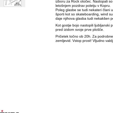
izboru za Rock otočec. Nastopali so
letošnjem pozdrav poletju v Kopru.
Poleg glasbe se tudi nekateri člani 
športi kot so skateboarding, wind su
daje njihova glasba tudi nekakšen poz
Kot gostje bojo nastopili ljubljanski 
pred izidom svoje prve plošče.
Pričetek točno ob 20h. Za podrobnej
zemljevid. Vstop prost! Vljudno vablj