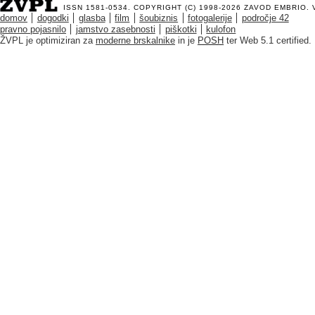
ISSN 1581-0534. COPYRIGHT (C) 1998-2026
ZAVOD EMBRIO
.
domov
dogodki
glasba
film
šoubiznis
fotogalerije
področje 42
pravno pojasnilo
jamstvo zasebnosti
piškotki
kulofon
ŽVPL je optimiziran za
moderne brskalnike
in je
POSH
ter Web 5.1 certified.