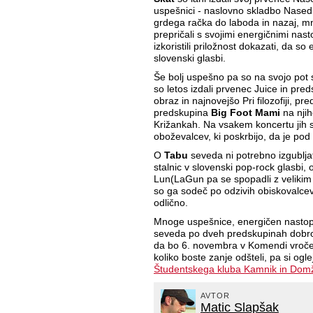
uspešnici - naslovno skladbo Nasedl
grdega račka do laboda in nazaj, 
prepričali s svojimi energičnimi nast
izkoristili priložnost dokazati, da s
slovenski glasbi.
Še bolj uspešno pa so na svojo pot 
so letos izdali prvenec Juice in pred
obraz in najnovejšo Pri filozofiji, pre
predskupina
Big Foot Mami
na nji
Križankah. Na vsakem koncertu jih s
oboževalcev, ki poskrbijo, da je po
O
Tabu
seveda ni potrebno izgublja
stalnic v slovenski pop-rock glasbi, 
Lun(LaGun pa se spopadli z velikim i
so ga sodeč po odzivih obiskovalcev 
odlično.
Mnoge uspešnice, energičen nastop
seveda po dveh predskupinah dobro 
da bo 6. novembra v Komendi vroče.
koliko boste zanje odšteli, pa si ogl
Študentskega kluba Kamnik in Dom
AVTOR
Matic Slapšak