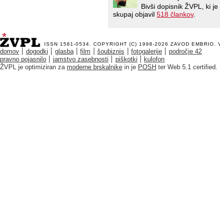
Bivši dopisnik ŽVPL, ki 
skupaj objavil
518 člankov
.
ISSN 1581-0534. COPYRIGHT (C) 1998-2026
ZAVOD EMBRIO
.
domov
dogodki
glasba
film
šoubiznis
fotogalerije
področje 42
pravno pojasnilo
jamstvo zasebnosti
piškotki
kulofon
ŽVPL je optimiziran za
moderne brskalnike
in je
POSH
ter Web 5.1 certified.