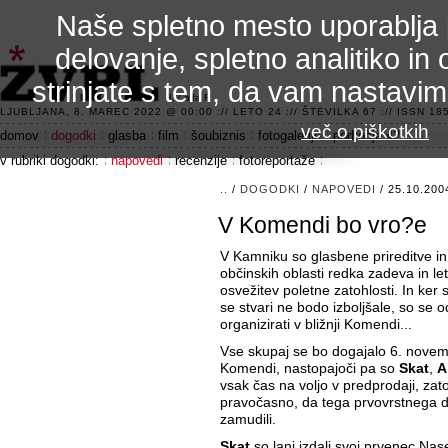
Naše spletno mesto uporablja 
delovanje, spletno analitiko in 
strinjate s tem, da vam nastavi
3.2 alfa R
LJUBLJANA, 8. MAREC 2022 @ 00:00 :// LETO 24 :// ŠTEVILKA 67 :// ISSN 185
več o piškotkih
domov
dogodki
glasba
film
šoubiznis
fotogalerije
področje 42
v rubriki dogodki:
napovedi
recenzije
fotoreportaže
..
/
DOGODKI
/
NAPOVEDI
/ 25.10.200
V Komendi bo vro?e
V Kamniku so glasbene prireditve in 
občinskih oblasti redka zadeva in let
osvežitev poletne zatohlosti. In ker 
se stvari ne bodo izboljšale, so se o
organizirati v bližnji Komendi...
Vse skupaj se bo dogajalo 6. novemb
Komendi, nastopajoči pa so
Skat
,
A
vsak čas na voljo v predprodaji, zato
pravočasno, da tega prvovrstnega 
zamudili.
Skat
so lani izdali svoj prvenec Nase