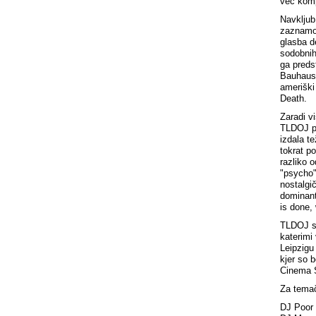
več komp
Navkljub
zaznamov
glasba d
sodobnih
ga preds
Bauhaus 
ameriški
Death.
Zaradi vi
TLDOJ pr
izdala t
tokrat po
razliko 
"psycho" 
nostalgi
dominant
is done, 
TLDOJ so
katerimi
Leipzigu 
kjer so 
Cinema S
Za temač
DJ Poor 