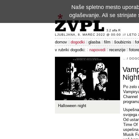
Naše spletno mesto uporablj
oglaševanje. Ali se strinja
3.2 alfa R
LJUBLJANA, 8. MAREC 2022 @ 00:00 :// LETO 24
domov
dogodki
glasba
film
šoubiznis
fo
v rubriki dogodki:
napovedi
recenzije
fotor
..
/
DOG
Vamp
Nigh
Po zelo 
Vampirya
Channel 
programa
Halloween night
Uspešna 
svojega 
Od ustan
Time Of 
uspešna 
Musik Fu