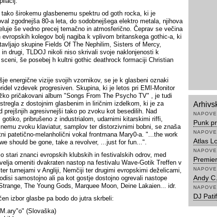
ilacij.
 tako širokemu glasbenemu spektru od goth rocka, ki je
al zgodnejša 80-a leta, do sodobnejšega elektro metala, njihova
eluje še vedno precej temačno in atmosferično. Čeprav se večina
 evropskih kolegov bolj nagiba k vplivom britanskega gothic-a, ki
tavljajo skupine Fields Of The Nephilim, Sisters of Mercy,
in drugi, TLDOJ nikoli niso skrivali svoje naklonjenosti k
 sceni, še posebej h kultni gothic deathrock formaciji Christian
šje energične vizije svojih vzornikov, se je k glasbeni oznaki
idel vzdevek progresiven. Skupina, ki je letos pri EMI-Monitor
ežko pričakovani album "Songs From The Psycho TV" , je tudi
stregla z dostojnim glasbenim in liričnim izdelkom, ki je za
Arhivs
od prejšnjih agresivnejši tako po zvoku kot besedilih. Nad
NAPOVE
gotiko, pribrušeno z industrialom, udarnimi kitarskimi riffi,
Punk pr
čnemu zvoku klaviatur, samplov ter distorzivnimi bobni, se znaša
NAPOVE
ni patetično-melanholični vokal frontmana Mary0-a. "...the work
Atlas L
we should be gone, take a revolver, ...just for fun...".
NAPOVE
 stari znanci evropskih klubskih in festivalskih odrov, med
Premier
 velja omeniti dvakraten nastop na festivalu Wave-Gotik Treffen v
NAPOVE
ter turnejami v Angliji, Nemčiji ter drugimi evropskimi deželicami,
Andy C.
bodisi samostojno ali pa kot gostje dostojno ogrevali nastope
trange, The Young Gods, Marquee Moon, Deine Lakaien... idr.
NAPOVE
DJ Pati
en izbor glasbe pa bodo do jutra skrbeli:
M.ary"o" (Slovaška)