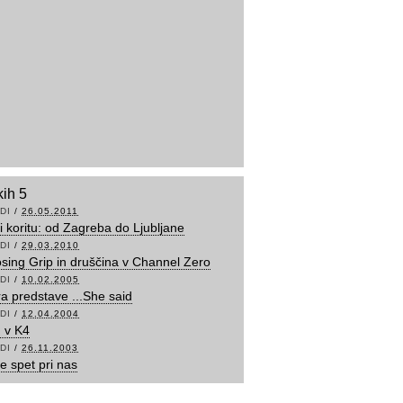
kih 5
DI
/
26.05.2011
i koritu: od Zagreba do Ljubljane
DI
/
29.03.2010
osing Grip in druščina v Channel Zero
DI
/
10.02.2005
a predstave ...She said
DI
/
12.04.2004
 v K4
DI
/
26.11.2003
fe spet pri nas