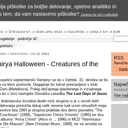
a piškotke za boljše delovanje, spletno analitiko in
te s tem, da vam nastavimo piškotke?
Zanima me več o piškotkih
 :// ŠTEVILKA 67 :// ISSN 1851 0534 ://
KULOFON
:// CENA 0 SIT, 0 EUR
togalerije
področje 42
eportaže
ODKI
/
NAPOVEDI
/ 15.10.2002
RSS
irya Halloween - Creatures of the
Naročit
član
t
uspešni septemberski Vampiryi se bo v četrtek, 31. oktobra se bo
Največ
 za letos poslovila. Dogajanje bo tokrat prestavljeno v klub
Zero (Metelkova). Poleg običajnega glasbenega in vizualnega
PODROČ
 bo v živo nastopila Slovaška zasedba
The Last Days of Jesus
.
Vse naj
bratislavska šizoidna death rock skupina si je v osmih letih
delovanja prislužila dokaj velik renome tudi izven slovaških meja.
ovitve leta 1993 je skupina pridelala dva demo posnetka "The
Crucifixion" (1994), "Sepulcrum Christi Viventis" (1995) ter dva
albuma "Arma Christi" (Alice in...; 1996) in MCD "Narrentanz-
r Die Massen" (New Christian Music; 1999), ter se uvrstila na