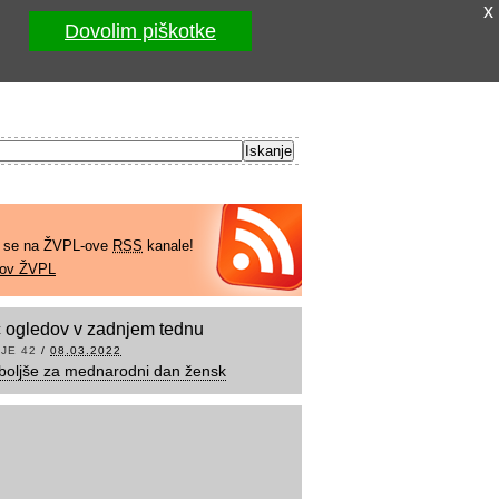
x
Dovolim piškotke
e se na ŽVPL-ove
RSS
kanale!
kov ŽVPL
 ogledov v zadnjem tednu
JE 42
/
08.03.2022
boljše za mednarodni dan žensk