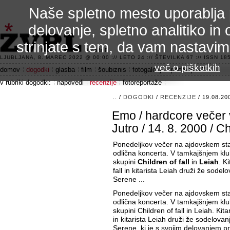
Naše spletno mesto uporablja 
delovanje, spletno analitiko in 
strinjate s tem, da vam nastavi
3.2 alfa R
LJUBLJANA, 8. MAREC 2022 @ 00:00 :// LETO 24 :// ŠTEVILKA 67 :// ISSN 185
več o piškotkih
domov
dogodki
glasba
film
šoubiznis
fotogalerije
področje 42
v rubriki dogodki:
napovedi
recenzije
fotoreportaže
..
/
DOGODKI
/
RECENZIJE
/ 19.08.20
Emo / hardcore večer 
Jutro / 14. 8. 2000 / Ch
Ponedeljkov večer na ajdovskem s
odlična koncerta. V tamkajšnjem klub
skupini
Children of fall
in
Leiah
. K
fall in kitarista Leiah druži že sodelo
Serene ...
Ponedeljkov večer na ajdovskem s
odlična koncerta. V tamkajšnjem klub
skupini Children of fall in Leiah. Kita
in kitarista Leiah druži že sodelovanj
Serene, ki je s svojim delovanjem p