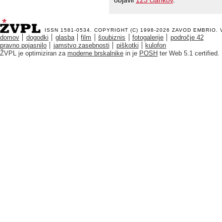
objavil
123 člankov
.
ISSN 1581-0534. COPYRIGHT (C) 1998-2026
ZAVOD EMBRIO
.
domov
dogodki
glasba
film
šoubiznis
fotogalerije
področje 42
pravno pojasnilo
jamstvo zasebnosti
piškotki
kulofon
ŽVPL je optimiziran za
moderne brskalnike
in je
POSH
ter Web 5.1 certified.