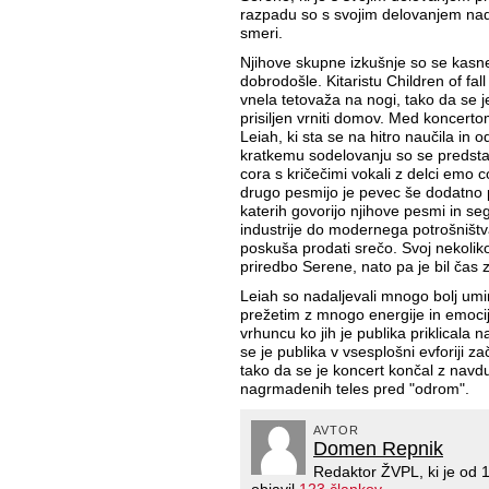
razpadu so s svojim delovanjem nadal
smeri.
Njihove skupne izkušnje so se kasne
dobrodošle. Kitaristu Children of fal
vnela tetovaža na nogi, tako da se je
prisiljen vrniti domov. Med koncerto
Leiah, ki sta se na hitro naučila in 
kratkemu sodelovanju so se predsta
cora s kričečimi vokali z delci emo 
drugo pesmijo je pevec še dodatno p
katerih govorijo njihove pesmi in se
industrije do modernega potrošništva
poskuša prodati srečo. Svoj nekoliko
priredbo Serene, nato pa je bil čas 
Leiah so nadaljevali mnogo bolj um
prežetim z mnogo energije in emocij
vrhuncu ko jih je publika priklicala 
se je publika v vsesplošni evforiji z
tako da se je koncert končal z nav
nagrmadenih teles pred "odrom".
AVTOR
Domen Repnik
Redaktor ŽVPL, ki je od