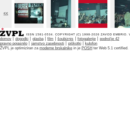
<<
ISSN 1581-0534. COPYRIGHT (C) 1998-2026
ZAVOD EMBRIO
.
domov
dogodki
glasba
film
šoubiznis
fotogalerije
področje 42
pravno pojasnilo
jamstvo zasebnosti
piškotki
kulofon
ŽVPL je optimiziran za
moderne brskalnike
in je
POSH
ter Web 5.1 certified.