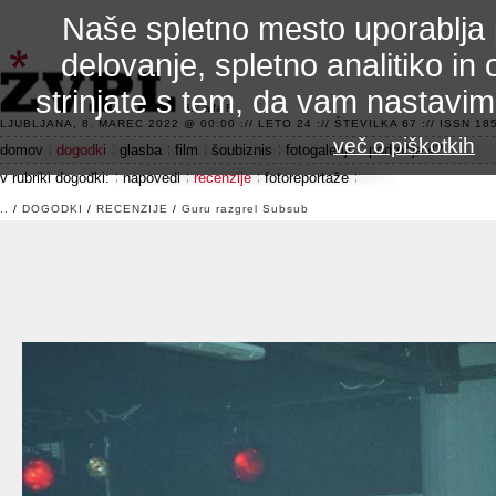
Naše spletno mesto uporablja 
delovanje, spletno analitiko in 
strinjate s tem, da vam nastavi
3.2 alfa R
LJUBLJANA, 8. MAREC 2022 @ 00:00 :// LETO 24 :// ŠTEVILKA 67 :// ISSN 185
več o piškotkih
domov
dogodki
glasba
film
šoubiznis
fotogalerije
področje 42
v rubriki dogodki:
napovedi
recenzije
fotoreportaže
..
/
DOGODKI
/
RECENZIJE
/
Guru razgrel Subsub