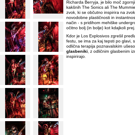
Richarda Berryja, je bilo moč zgornj
kakšnih The Sonics ali The Mummie
zvok, ki se občutno inspirira na zvo
novodobne plastičnosti in instantnos
način - s pridihom mehiške underg
očitno bolj (in bolje) kot kdajkoli prej
Kdor je Los Explosivos zgrešil pred
festu, se ima za kaj tepsti po glavi, 
odlična terapija poznavalskim ušes
glasbeniki
, z odličnim glasbenim iz
inspirirajo.