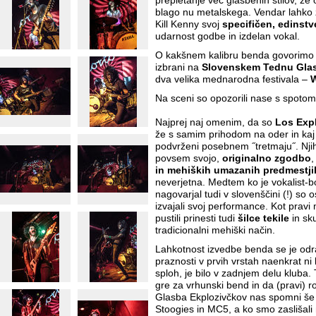
prepletanje več glasbenih stilov, ž
blago nu metalskega. Vendar lahko z
Kill Kenny svoj
specifičen, edinstv
udarnost godbe in izdelan vokal.
O kakšnem kalibru benda govorimo p
izbrani na
Slovenskem Tednu Gla
dva velika mednarodna festivala –
W
Na sceni so opozorili nase s spoto
Najprej naj omenim, da so
Los Exp
že s samim prihodom na oder in kaj 
podvrženi posebnem ˝tretmaju˝. Njiho
povsem svojo,
originalno zgodbo
,
in mehiških umazanih predmestji
neverjetna. Medtem ko je vokalist-bob
nagovarjal tudi v slovenščini (!) so 
izvajali svoj performance. Kot pravi
pustili prinesti tudi
šilce tekile
in sku
tradicionalni mehiški način.
Lahkotnost izvedbe benda se je odraž
praznosti v prvih vrstah naenkrat ni 
sploh, je bilo v zadnjem delu kluba. 
gre za vrhunski bend in da (pravi) roc
Glasba Ekplozivčkov nas spomni še 
Stoogies in MC5, a ko smo zaslišali 