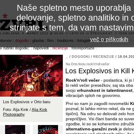
Naše spletno mesto uporablja 
delovanje, spletno analitiko in 
strinjate s tem, da vam nastavi
3.2 alfa R
LJUBLJANA, 8. MAREC 2022 @ 00:00 :// LETO 24 :// ŠTEVILKA 67 :// ISSN 185
več o piškotkih
domov
dogodki
glasba
film
šoubiznis
fotogalerije
področje 42
v rubriki dogodki:
napovedi
recenzije
fotoreportaže
..
/
DOGODKI
/
RECENZIJE
/ 18.04.20
Na Orto festu rock'n'roll večer
Los Explosivos in Kill
Rock'n'roll večer
- poslastica, ki j
bi rekli večer presežkov, saj sta o
svojo
vrhunskost in talentiranost
vibracijah sploh ne govorimo.
Los Explosivos v Orto baru
Prvi so nam jo zagodli novomeški
K
poznal, bi lahko mirno rekel, da ne 
Foto: Alja Kink /
Alja Kink
tipični). Na odru so delovali zelo h
Photography
prepričljivo. Vsi člani banda so suv
zgodbe, ki so se koherentno združile
alternativno-garažni zvok
je delov