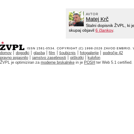
AVTOR
Matej Krč
Stalni dopisnik ŽVPL, ki
skupaj objavil
6 člankov
.
ISSN 1581-0534. COPYRIGHT (C) 1998-2026
ZAVOD EMBRIO
.
domov
dogodki
glasba
film
šoubiznis
fotogalerije
področje 42
pravno pojasnilo
jamstvo zasebnosti
piškotki
kulofon
ŽVPL je optimiziran za
moderne brskalnike
in je
POSH
ter Web 5.1 certified.