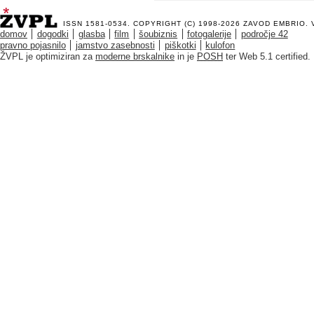
ISSN 1581-0534. COPYRIGHT (C) 1998-2026
ZAVOD EMBRIO
.
domov
dogodki
glasba
film
šoubiznis
fotogalerije
področje 42
pravno pojasnilo
jamstvo zasebnosti
piškotki
kulofon
ŽVPL je optimiziran za
moderne brskalnike
in je
POSH
ter Web 5.1 certified.