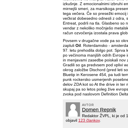
izkušnje. Z emocionalnimi izbruhi en
mirnejši smeri, za marsikoga presen
tega večera. Če so presežki emocij i
večkrat dobesedno odnesli z odra, s
Entreat, podrli na tla. Glasbeno so 
vendar z nekoliko močnješo metalsk
račun ozvočenja izostala prava glob
Povsem v drugačne vode pa so okrep
zapluli
Oil
. Roterdamsko - amsterda
97. letu prehodila dolgo pot. Sprva 
po večinoma manjših odrih Evrope in 
in menjavami zasedbe poiskali nov 
Gradili so ga predvsem pod vplivi 
okrog založbe Dischord (pred leti so
Bluetip in Kerosene 454, pa tudi tem
punk rockersko usmerjenih posebneže
delov ZDA kot so At the drive in te
skupaj pa so letos poleg žive evrops
zvoka pod naslovom Definition Delta
AVTOR
Domen Repnik
Redaktor ŽVPL, ki je od
objavil
123 člankov
.