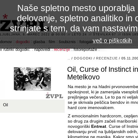
Naše spletno mesto uporablja 
delovanje, spletno analitiko in 
strinjate s tem, da vam nastavi
3.2 alfa R
LJUBLJANA, 8. MAREC 2022 @ 00:00 :// LETO 24 :// ŠTEVILKA 67 :// ISSN 185
več o piškotkih
domov
dogodki
glasba
film
šoubiznis
fotogalerije
področje 42
v rubriki dogodki:
napovedi
recenzije
fotoreportaže
..
/
DOGODKI
/
RECENZIJE
/ 05.11.20
Oil, Curse of Instinct 
Metelkovo
Na mesto je na hladni prvonovembers
spokojnost, ki je zamenjala vsesplo
prejšnjega večera. Le to pa ni veljal
se je skrivala peščica bendov in m
Oil
hard core imenovalcem.
Z emocionalnim hardcorom, ceplje
so drug za drugim začeli mariborsk
novogoriški
Entreat
. Curse of Instn
delovanju prvič na ljubljanskih odrih
kilometrine ne manjka. Kakor smo vi