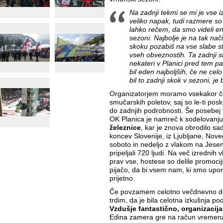
Na zadnji tekmi se mi je vse iz
veliko napak, tudi razmere so
lahko rečem, da smo videli en
sezoni. Najbolje je na tak na
skoku pozabiš na vse slabe stva
vseh obveznostih. Ta zadnji s
nekateri v Planici pred tem pa 
bil eden najboljših, če ne celo 
bil to zadnji skok v sezoni, je 
Organizatorjem moramo vsekakor čest
smučarskih poletov, saj so le-ti posk
do zadnjih podrobnosti. Še posebej 
OK Planica je namreč k sodelovanju
železnice
, kar je znova obrodilo sad
koncev Slovenije, iz Ljubljane, Nov
soboto in nedeljo z vlakom na Jeseni
pripeljali 720 ljudi. Na več izrednih v
prav vse, hostese so delile promocij
pijačo, da bi vsem nam, ki smo upora
prijetno.
Če povzamem celotno večdnevno do
trdim, da je bila celotna izkušnja p
Vzdušje fantastično, organizacija
Edina zamera gre na račun vremena, k