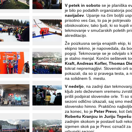
V petek in soboto
se je planiška ev
je bilo po podatkih organizatorja po
navijačev
. Upanje na čim boljši usp
prisotno ves čas, to pa je potrjevalo
obiskovalcev, tako ljudi, ki so kupili v
tekmovanje v smučarskih poletih priš
akreditacijo.
Že poizkusna serija enajstih ekip, ki
ekipno tekmo, je napovedala, da bod
pogoji. Tekmovanje se je odvijalo s k
je stalno menjal. Končni seštevek to
Kraft, Andreas Kofler, Thomas Die
tokrat nepremagljivi. Slovenski orl
pokazali, da so iz pravega testa, a n
na solidnem 5. mestu.
V nedeljo
, na zadnji dan tekmovanj
kljub zelo deževnem vremenu zvrstilo
prišli podpirat slovenske orle. Ti s
sezoni odlično izkazali, saj smo med
slovensko himno. Praktično najboljše 
za konec, ko je
Peter Prevc
, kot če
Robertu Kranjcu in Juriju Tepešu
zadnjim skokom je postavil tudi rek
izjemen skok pa je Prevc označil za
vrhunski sezoni: