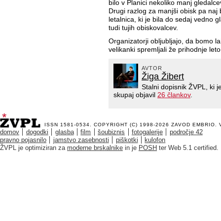
bilo v Planici nekoliko manj gledalc
Drugi razlog za manjši obisk pa naj 
letalnica, ki je bila do sedaj vedno 
tudi tujih obiskovalcev.
Organizatorji obljubljajo, da bomo 
velikanki spremljali že prihodnje leto
AVTOR
Žiga Žibert
Stalni dopisnik ŽVPL, ki
skupaj objavil
26 člankov
.
ISSN 1581-0534. COPYRIGHT (C) 1998-2026
ZAVOD EMBRIO
.
domov
dogodki
glasba
film
šoubiznis
fotogalerije
področje 42
pravno pojasnilo
jamstvo zasebnosti
piškotki
kulofon
ŽVPL je optimiziran za
moderne brskalnike
in je
POSH
ter Web 5.1 certified.