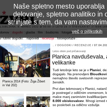
Naše spletno mesto uporablja 
delovanje, spletno analitiko in 
strinjate s tem, da vam nastavi
3.2 alfa R
LJUBLJANA, 8. MAREC 2022 @ 00:00 :// LETO 24 :// ŠTEVILKA 67 :// ISSN 185
več o piškotkih
domov
dogodki
glasba
film
šoubiznis
fotogalerije
področje 42
v rubriki dogodki:
napovedi
recenzije
fotoreportaže
..
/
DOGODKI
/
RECENZIJE
/ 07.04.20
Letos obisk pod pričakovanji
Planica navduševala, a
velikanke
Tudi letošnje leto se je v
Planici
, de
dogajalo. Na prenovljeni
Bloudkovi
nemajhno število svetovnih reprezen
Planica 2014 (Foto: Žiga Žibert
ženskih.
in Val 202)
Prvi dan tekmovanj v Planici, natan
je postregel z odličnim vremenom, ki
malce manj zanimivim kvalifikacijam,
8.000 obiskovalcev
. Mnogi izmed nj
so poskrbeli za odlično vzdušje.