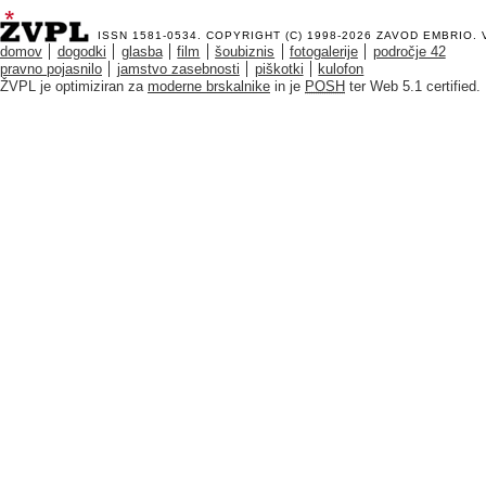
ISSN 1581-0534. COPYRIGHT (C) 1998-2026
ZAVOD EMBRIO
.
domov
dogodki
glasba
film
šoubiznis
fotogalerije
področje 42
pravno pojasnilo
jamstvo zasebnosti
piškotki
kulofon
ŽVPL je optimiziran za
moderne brskalnike
in je
POSH
ter Web 5.1 certified.