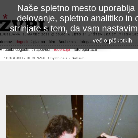
Naše spletno mesto uporablja 
delovanje, spletno analitiko in 
strinjate s tem, da vam nastavi
3.2 alfa R
LJUBLJANA, 8. MAREC 2022 @ 00:00 :// LETO 24 :// ŠTEVILKA 67 :// ISSN 185
več o piškotkih
domov
dogodki
glasba
film
šoubiznis
fotogalerije
področje 42
v rubriki dogodki:
napovedi
recenzije
fotoreportaže
..
/
DOGODKI
/
RECENZIJE
/
Symbiosis v Subsubu