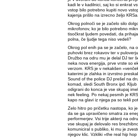
kadi le v kadilnici, saj ko si enkrat v
vstop bilo potrebno kupiti novo vst
kajenja prišlo na izrecno željo KRSa
Okrog polnoči se je začelo silo dol
mikrofonov, ko je bilo potrebno mikr
tisočkrat ljudem povedati, da prihaj
polna, če ljudje tega niso vedeli?
Okrog pol enih pa se je začelo, na o
puhovki brez rokavov ter v puloverju
Družbo na odru mu je delal DJ ter še
neka nova energija, prve vrste so ek
verzom. KRS je v nekakšen »venček
katerimi je zlahka in izvrstno preskak
Sound of the police DJ prešel na drug
komad, sledi South Bronx ipd. Kljub 
odigrani do konca je vse skupaj imel
nek feeling. Po nekaj pesmih je KRS n
kapo na glavi iz njega pa so tekli pot
Zelo hitro po pričetku nastopa, ko je
da se ga upravičeno smatra za eneg
performerjev. Vsi trije akterji na odr
vse skupaj je delovalo res brezhib
komuniciral s publiko, ki mu je zvest
njegov klic. Vzkliki »the real hip h