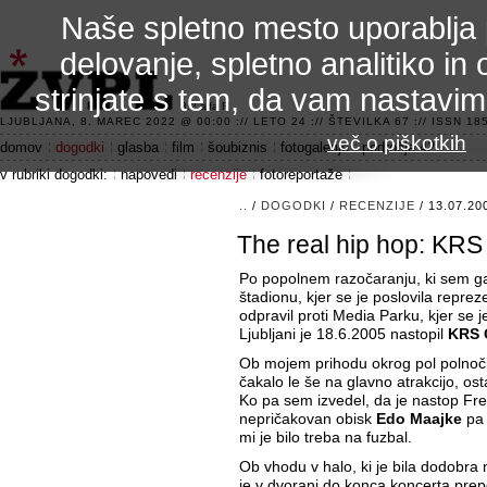
Naše spletno mesto uporablja 
delovanje, spletno analitiko in 
strinjate s tem, da vam nastavi
3.2 alfa R
LJUBLJANA, 8. MAREC 2022 @ 00:00 :// LETO 24 :// ŠTEVILKA 67 :// ISSN 185
več o piškotkih
domov
dogodki
glasba
film
šoubiznis
fotogalerije
področje 42
v rubriki dogodki:
napovedi
recenzije
fotoreportaže
..
/
DOGODKI
/
RECENZIJE
/ 13.07.20
The real hip hop: KR
Po popolnem razočaranju, ki sem ga
štadionu, kjer se je poslovila repr
odpravil proti Media Parku, kjer se j
Ljubljani je 18.6.2005 nastopil
KRS 
Ob mojem prihodu okrog pol polnoči j
čakalo le še na glavno atrakcijo, osta
Ko pa sem izvedel, da je nastop Fr
nepričakovan obisk
Edo Maajke
pa 
mi je bilo treba na fuzbal.
Ob vhodu v halo, ki je bila dodobra 
je v dvorani do konca koncerta prep