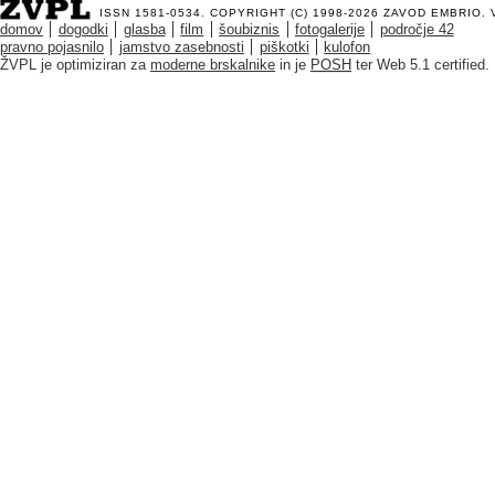
ISSN 1581-0534. COPYRIGHT (C) 1998-2026
ZAVOD EMBRIO
.
domov
dogodki
glasba
film
šoubiznis
fotogalerije
področje 42
pravno pojasnilo
jamstvo zasebnosti
piškotki
kulofon
ŽVPL je optimiziran za
moderne brskalnike
in je
POSH
ter Web 5.1 certified.