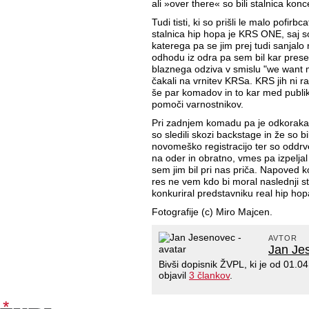
ali »over there« so bili stalnica konc
Tudi tisti, ki so prišli le malo pofirb
stalnica hip hopa je KRS ONE, saj s
katerega pa se jim prej tudi sanjalo
odhodu iz odra pa sem bil kar prese
blaznega odziva v smislu "we want m
čakali na vrnitev KRSa. KRS jih ni raz
še par komadov in to kar med publik
pomoči varnostnikov.
Pri zadnjem komadu pa je odkorakal 
so sledili skozi backstage in že so bi
novomeško registracijo ter so oddrvel
na oder in obratno, vmes pa izpeljal 
sem jim bil pri nas priča. Napoved ko
res ne vem kdo bi moral naslednji st
konkuriral predstavniku real hip ho
Fotografije (c) Miro Majcen.
AVTOR
Jan Je
Bivši dopisnik ŽVPL, ki je od 01.
objavil
3 člankov
.