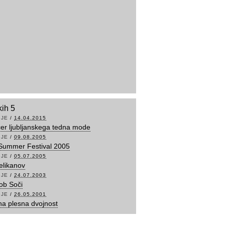
kih 5
IJE
/
14.04.2015
čer ljubljanskega tedna mode
IJE
/
09.08.2005
Summer Festival 2005
IJE
/
05.07.2005
elikanov
IJE
/
24.07.2003
ob Soči
IJE
/
26.05.2001
a plesna dvojnost