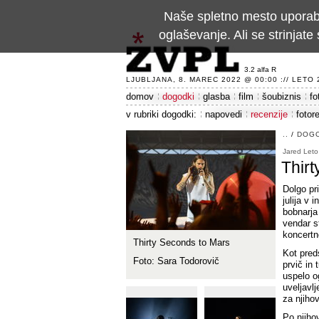
Naše spletno mesto uporablj
oglaševanje. Ali se strinja
3.2 alfa R
LJUBLJANA, 8. MAREC 2022 @ 00:00 :// LETO 24
domov
dogodki
glasba
film
šoubiznis
fo
v rubriki dogodki:
napovedi
recenzije
fotor
..
/
DOG
Jared Leto
Thir
Dolgo pr
julija v 
bobnarj
vendar s
koncertn
Thirty Seconds to Mars
Kot pred
Foto: Sara Todorovič
prvič in
uspelo o
uveljavlj
za njiho
Po njiho