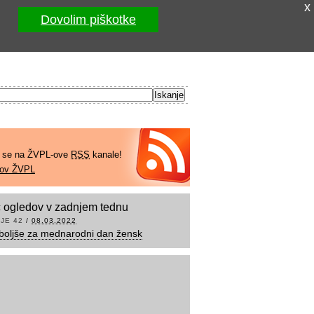
x
Dovolim piškotke
e se na ŽVPL-ove
RSS
kanale!
kov ŽVPL
 ogledov v zadnjem tednu
JE 42
/
08.03.2022
boljše za mednarodni dan žensk