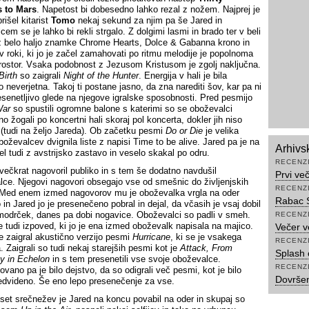
 to Mars
. Napetost bi dobesedno lahko rezal z nožem. Najprej je
rišel kitarist
Tomo
nekaj sekund za njim pa še Jared in
em se je lahko bi rekli strgalo. Z dolgimi lasmi in brado ter v beli
z belo haljo znamke Chrome Hearts, Dolce & Gabanna krono in
v roki, ki jo je začel zamahovati po ritmu melodije je popolnoma
rostor. Vsaka podobnost z Jezusom Kristusom je zgolj naključna.
Birth
so zaigrali
Night of the Hunter
. Energija v hali je bila
 neverjetna. Takoj ti postane jasno, da zna narediti šov, kar pa ni
presenetljivo glede na njegove igralske sposobnosti. Pred pesmijo
War
so spustili ogromne balone s katerimi so se oboževalci
 žogali po koncertni hali skoraj pol koncerta, dokler jih niso
 (tudi na željo Jareda). Ob začetku pesmi
Do or Die
je velika
boževalcev dvignila liste z napisi Time to be alive. Jared pa je na
Arhivs
el tudi z avstrijsko zastavo in veselo skakal po odru.
RECENZ
 večkrat nagovoril publiko in s tem še dodatno navdušil
Prvi ve
lce. Njegovi nagovori obsegajo vse od smešnic do življenjskih
RECENZ
Med enem izmed nagovorov mu je oboževalka vrgla na oder
Rabac 
in Jared jo je presenečeno pobral in dejal, da včasih je vsaj dobil
odrček, danes pa dobi nogavice. Oboževalci so padli v smeh.
RECENZ
je tudi izpoved, ki jo je ena izmed oboževalk napisala na majico.
Večer v
e zaigral akustično verzijo pesmi
Hurricane
, ki se je vsakega
RECENZ
. Zaigrali so tudi nekaj starejših pesmi kot je
Attack, From
Splash 
y in Echelon
in s tem presenetili vse svoje oboževalce.
RECENZ
vano pa je bilo dejstvo, da so odigrali več pesmi, kot je bilo
Dovršen
edvideno. Še eno lepo presenečenje za vse.
set srečnežev je Jared na koncu povabil na oder in skupaj so