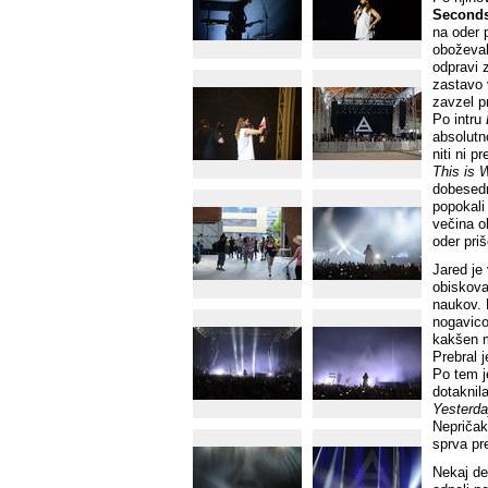
Seconds
na oder p
oboževalc
odpravi 
zastavo 
zavzel p
Po intru
absolutno
niti ni 
This is 
dobesedno
popokali
večina o
oder priš
Jared je
obiskova
naukov. 
nogavico 
kakšen m
Prebral 
Po tem j
dotaknila
Yesterda
Nepričako
sprva pr
Nekaj de