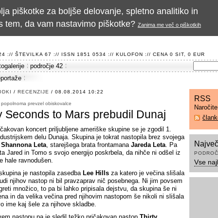
a piškotke za boljše delovanje, spletno analitiko in
te s tem, da vam nastavimo piškotke?
Zanima me več o piškotkih
 :// ŠTEVILKA 67 :// ISSN 1851 0534 ://
KULOFON
:// CENA 0 SIT, 0 EUR
togalerije
področje 42
eportaže
ODKI
/
RECENZIJE
/ 08.08.2014 10:22
RSS
 popolnoma prevzel obiskovalce
Naročit
ty Seconds to Mars prebudil Dunaj
član
ičakovan koncert priljubljene ameriške skupine se je zgodil 1.
industrijskem delu Dunaja. Skupina je tokrat nastopila brez svojega
Največ
a
Shannona Leta
, starejšega brata frontamana
Jareda Leta
. Pa
ta Jared in Tomo s svojo energijo poskrbela, da nihče ni odšel iz
PODROČ
e hale ravnodušen.
Vse naj
skupina je nastopila zasedba
Lee Hills
za katero je večina slišala
 tudi njihov nastop ni bil pravzaprav nič posebnega. Ni jim povsem
greti množico, to pa bi lahko pripisala dejstvu, da skupina še ni
ena in da velika večina pred njihovim nastopom še nikoli ni slišala
vo ime kaj šele za njihove skladbe.
vem nastopu pa je sledil težko pričakovan nastop
Thirty