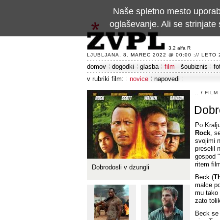
Naše spletno mesto uporablj
oglaševanje. Ali se strinja
3.2 alfa R
LJUBLJANA, 8. MAREC 2022 @ 00:00 :// LETO 24
domov
dogodki
glasba
film
šoubiznis
fo
v rubriki film:
novice
napovedi
..
/
FILM
Dobro
Po Kralj
Rock
, s
svojimi n
preselil 
gospod "
ritem fil
Dobrodosli v dzungli
Beck (
T
malce po
mu tako s
zato toli
Beck se 