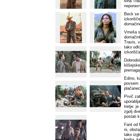
sina Trav
neporavn
Beck se 
izkorišč
domačino
Vmeša se
domačink
Travis, 
tako odlo
izkorišč
Dobrodoš
klišejske
premagajo
Edino, ka
povsem ža
plačanec
Prvič zat
uporablja
tretje: j
zgolj dve
postati k
Fant od 
ni, obst
tako izg
borba, k