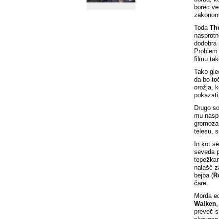
borec ve
zakonom 
Toda
Th
nasprotn
dodobra 
Problem 
filmu ta
Tako gle
da bo toč
orožja, 
pokazati
Drugo so
mu naspr
gromozan
telesu, 
In kot s
seveda p
tepežkan
nalašč z
bejba (
R
čare.
Morda ed
Walken
,
preveč s