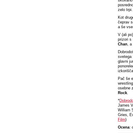
skovano 
posredno
zelo trpi.
Kot drug
čeprav s
a še vse
V (ali po
prizori s
Chan
, a
Dobrodoš
svetega 
glavni j
ponorele
izkorišča
Pač še e
wrestlin
osebne z
Rock
.
*
Dobrodo
James Va
William 
Gries, Ew
Film
)
Ocena
: 