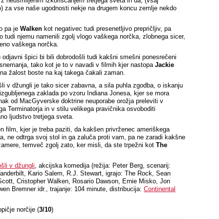
z neusmiljenim izkoriščanjem tretjega sveta in da, (vsaj
) za vse naše ugodnosti nekje na drugem koncu zemlje nekdo
o pa je
Walken
kot negativec tudi presenetljivo prepričljiv, pa
o tudi njemu namenili zgolj vlogo vaškega norčka, zlobnega sicer,
eno vaškega norčka.
) odjavni špici bi bili dobrodošli tudi kakšni smešni ponesrečeni
 snemanja, tako kot je to v navadi v filmih kjer nastopa
Jackie
 na žalost boste na kaj takega čakali zaman.
li v džungli je tako sicer zabavna, a sila puhla zgodba, o iskanju
izgubljenega zaklada po vzoru Indiana Jonesa, kjer se mora
unak od MacGyverske doktrine neuporabe orožja preleviti v
ga Terminatorja in v stilu velikega pravičnika osvoboditi
no ljudstvo tretjega sveta.
n film, kjer je treba paziti, da kakšen privrženec ameriškega
ga, ne odtrga svoj stol in ga zaluča proti vam, pa ne zaradi kakšne
amere, temveč zgolj zato, ker misli, da ste trpežni kot
The
šli v džungli
, akcijska komedija (režija: Peter Berg, scenarij:
nderbilt, Kario Salem, R.J. Stewart, igrajo: The Rock, Sean
Scott, Cristopher Walken, Rosario Dawson, Ernie Misko, Jon
en Bremner idr., trajanje: 104 minute, distribucija:
Continental
opičje norčije (
3/10
)