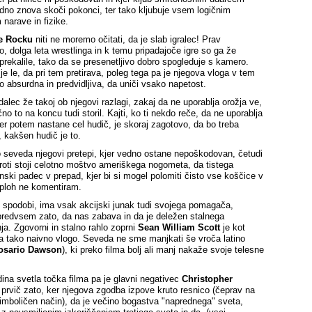
dno znova skoči pokonci, ter tako kljubuje vsem logičnim
narave in fizike.
e Rocku
niti ne moremo očitati, da je slab igralec! Prav
o, dolga leta wrestlinga in k temu pripadajoče igre so ga že
prekalile, tako da se presenetljivo dobro spogleduje s kamero.
je le, da pri tem pretirava, poleg tega pa je njegova vloga v tem
ko absurdna in predvidljiva, da uniči vsako napetost.
dalec že takoj ob njegovi razlagi, zakaj da ne uporablja orožja ve,
no to na koncu tudi storil. Kajti, ko ti nekdo reče, da ne uporablja
ker potem nastane cel hudič, je skoraj zagotovo, da bo treba
, kakšen hudič je to.
 seveda njegovi pretepi, kjer vedno ostane nepoškodovan, četudi
oti stoji celotno moštvo ameriškega nogometa, da tistega
ski padec v prepad, kjer bi si mogel polomiti čisto vse koščice v
sploh ne komentiram.
e spodobi, ima vsak akcijski junak tudi svojega pomagača,
redvsem zato, da nas zabava in da je deležen stalnega
ja. Zgovorni in stalno rahlo zoprni
Sean William Scott
je kot
a tako naivno vlogo. Seveda ne sme manjkati še vroča latino
osario Dawson
), ki preko filma bolj ali manj nakaže svoje telesne
ina svetla točka filma pa je glavni negativec
Christopher
 prvič zato, ker njegova zgodba izpove kruto resnico (čeprav na
imboličen način), da je večino bogastva "naprednega" sveta,