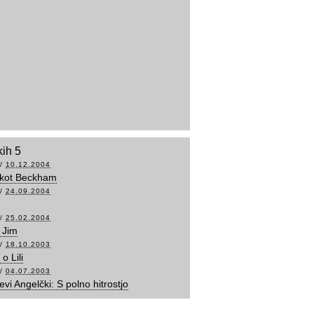
kih 5
/
10.12.2004
 kot Beckham
/
24.09.2004
/
25.02.2004
n Jim
/
18.10.2003
o Lili
/
04.07.2003
evi Angelčki: S polno hitrostjo