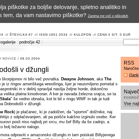
a piškotke za boljše delovanje, spletno analitiko in
te s tem, da vam nastavimo piškotke?
Zanima me več o piškotkih
 :// ŠTEVILKA 67 :// ISSN 1851 0534 ://
KULOFON
:// CENA 0 SIT, 0 EUR
togalerije
področje 42
/
NOVICE
/ 08.03.2004
RSS
došli v džungli
Naročit
član
u škorpijonov ni bilo več povratka.
Dwayne Johnson
, aka
The
e je iz ringov ameriškega wrestlinga, kjer je neusmiljeno pometal s
asprotniki in v delirij spravljal nasilja željne horde, dokončno
Največ
na velika platna kinodvoran. A ker je navada železna srajca, se ta
PODROČ
Skala
" še vedno obnaša, kot bi bil v ringu WWF in tak je tudi
Vse naj
ma Dobrodošli v džungli.
he Rock
) je plačanec, ki je zadolžen, da "spomni" dolžnike, naj
hitijo z odplačevanjem, ali pa poišče kakšno izginulo osebo. Ker
urovi posli niso najbolj pri srcu, mu šef Billy da še zadnjo, a
ko bolj težavno nalogo.
mora odpraviti v amazonsko džunglo in tam poiskati Billyjevega