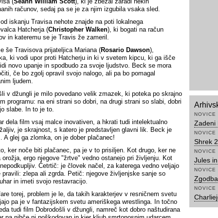
isa (
Seann William Scott
), ki je zbežal zaradi nekih
anih računov, sedaj pa se je za njim izgubila vsaka sled.
od iskanju Travisa nehote znajde na poti lokalnega
evalca Hatcherja (
Christopher Walken
), ki bogati na račun
v in kateremu se je Travis že zameril.
 še Travisova prijateljica Mariana (
Rosario Dawson
),
a, ki vodi upor proti Hatcherju in ki v svetem kipcu, ki ga išče
vidi novo upanje in spodbudo za svoje ljudstvo. Beck se mora
čiti, če bo zgolj opravil svojo nalogo, ali pa bo pomagal
anim ljudem.
li v džungli je milo povedano velik zmazek, ki poteka po skrajno
m programu: na eni strani so dobri, na drugi strani so slabi, dobri
Arhivs
 slabe. In to je to.
NOVICE
r dela film vsaj malce inovativen, a hkrati tudi intelektualno
Zadeni
ljiv, je skrajnost, s katero je predstavljen glavni lik. Beck je
NOVICE
. A glej ga zlomka, on je dober plačanec!
Shrek 2
o, ker noče biti plačanec, pa je v to prisiljen. Kot drugo, ker ne
NOVICE
 orožja, ergo njegove "žrtve" vedno ostanejo pri življenju. Kot
Jules i
e nepodkupljiv. Četrtič: je človek načel, za katerega vedno veljajo
NOVICE
 pravili: zlepa ali zgrda. Petič: njegove življenjske sanje so
Zgodba 
uhar in imeti svojo restavracijo.
NOVICE
fare torej, problem je le, da takih karakterjev v resničnem svetu
Charliej
ajajo pa je v fantazijskem svetu ameriškega wrestlinga. In točno
leda tudi film Dobrodošli v džungli, namreč kot dobro naštudirana
er pa nihče ni poškodovan in kjer kljub smrtonosnim udarcem