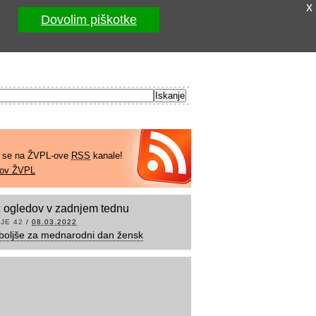
x
Dovolim piškotke
e se na ŽVPL-ove
RSS
kanale!
kov ŽVPL
 ogledov v zadnjem tednu
JE 42
/
08.03.2022
boljše za mednarodni dan žensk