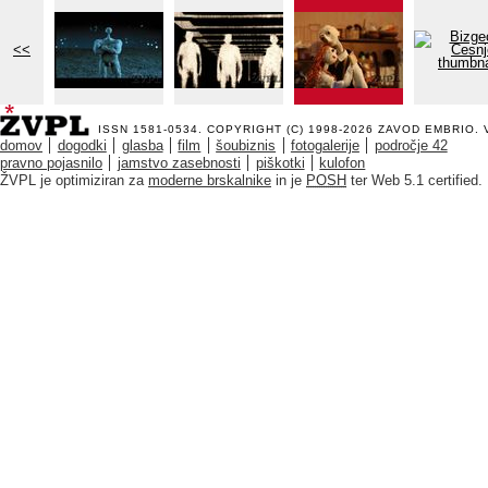
<<
ISSN 1581-0534. COPYRIGHT (C) 1998-2026
ZAVOD EMBRIO
.
domov
dogodki
glasba
film
šoubiznis
fotogalerije
področje 42
pravno pojasnilo
jamstvo zasebnosti
piškotki
kulofon
ŽVPL je optimiziran za
moderne brskalnike
in je
POSH
ter Web 5.1 certified.