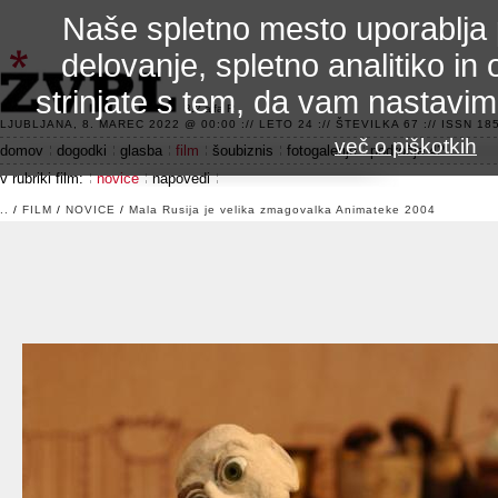
Naše spletno mesto uporablja 
delovanje, spletno analitiko in 
strinjate s tem, da vam nastavi
3.2 alfa R
LJUBLJANA, 8. MAREC 2022 @ 00:00 :// LETO 24 :// ŠTEVILKA 67 :// ISSN 185
več o piškotkih
domov
dogodki
glasba
film
šoubiznis
fotogalerije
področje 42
v rubriki film:
novice
napovedi
..
/
FILM
/
NOVICE
/
Mala Rusija je velika zmagovalka Animateke 2004