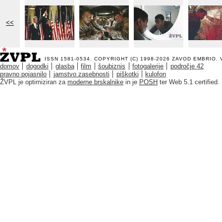
<<
ISSN 1581-0534. COPYRIGHT (C) 1998-2026
ZAVOD EMBRIO
.
domov
dogodki
glasba
film
šoubiznis
fotogalerije
področje 42
pravno pojasnilo
jamstvo zasebnosti
piškotki
kulofon
ŽVPL je optimiziran za
moderne brskalnike
in je
POSH
ter Web 5.1 certified.