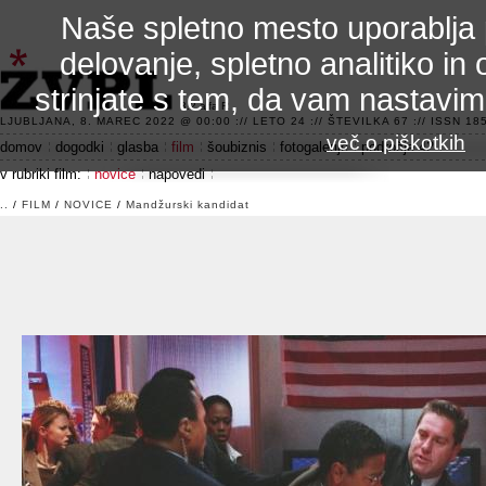
Naše spletno mesto uporablja 
delovanje, spletno analitiko in 
strinjate s tem, da vam nastavi
3.2 alfa R
LJUBLJANA, 8. MAREC 2022 @ 00:00 :// LETO 24 :// ŠTEVILKA 67 :// ISSN 185
več o piškotkih
domov
dogodki
glasba
film
šoubiznis
fotogalerije
področje 42
v rubriki film:
novice
napovedi
..
/
FILM
/
NOVICE
/
Mandžurski kandidat