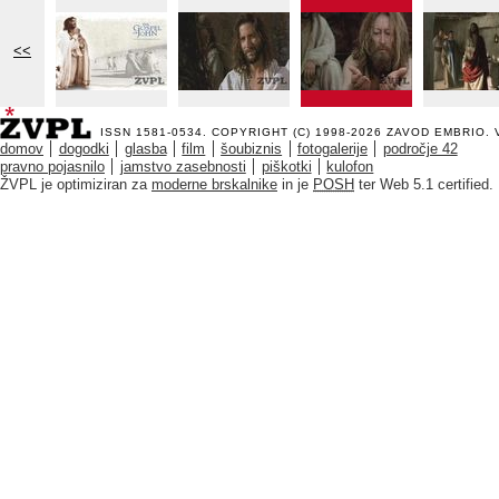
<<
ISSN 1581-0534. COPYRIGHT (C) 1998-2026
ZAVOD EMBRIO
.
domov
dogodki
glasba
film
šoubiznis
fotogalerije
področje 42
pravno pojasnilo
jamstvo zasebnosti
piškotki
kulofon
ŽVPL je optimiziran za
moderne brskalnike
in je
POSH
ter Web 5.1 certified.