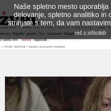
Naše spletno mesto uporablja 
delovanje, spletno analitiko in 
strinjate s tem, da vam nastavi
3.2 alfa R
LJUBLJANA, 8. MAREC 2022 @ 00:00 :// LETO 24 :// ŠTEVILKA 67 :// ISSN 185
več o piškotkih
domov
dogodki
glasba
film
šoubiznis
fotogalerije
področje 42
v rubriki film:
novice
napovedi
..
/
FILM
/
NOVICE
/
Sedem Jezusovih čudežev