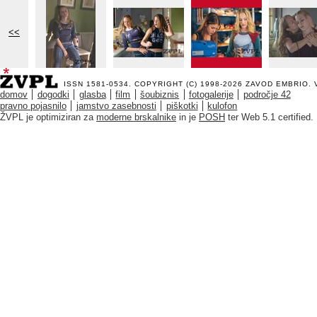
<<
ISSN 1581-0534. COPYRIGHT (C) 1998-2026
ZAVOD EMBRIO
.
domov
dogodki
glasba
film
šoubiznis
fotogalerije
področje 42
pravno pojasnilo
jamstvo zasebnosti
piškotki
kulofon
ŽVPL je optimiziran za
moderne brskalnike
in je
POSH
ter Web 5.1 certified.