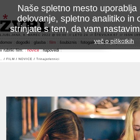
Naše spletno mesto uporablja 
delovanje, spletno analitiko in 
strinjate s tem, da vam nastavi
3.2 alfa R
LJUBLJANA, 8. MAREC 2022 @ 00:00 :// LETO 24 :// ŠTEVILKA 67 :// ISSN 185
več o piškotkih
domov
dogodki
glasba
film
šoubiznis
fotogalerije
področje 42
v rubriki film:
novice
napovedi
..
/
FILM
/
NOVICE
/
Trinajstletnici