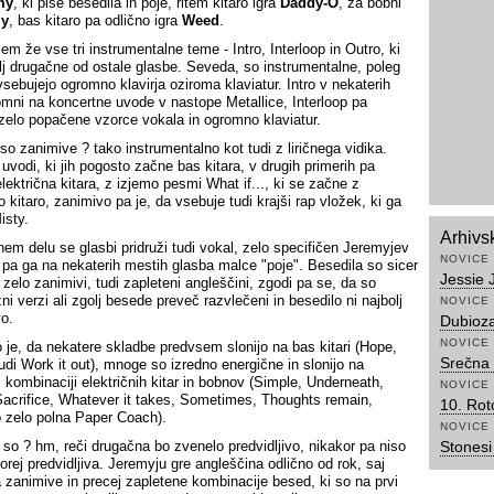
my
, ki piše besedila in poje, ritem kitaro igra
Daddy-O
, za bobni
ly
, bas kitaro pa odlično igra
Weed
.
em že vse tri instrumentalne teme - Intro, Interloop in Outro, ki
lj drugačne od ostale glasbe. Seveda, so instrumentalne, poleg
vsebujejo ogromno klavirja oziroma klaviatur. Intro v nekaterih
omni na koncertne uvode v nastope Metallice, Interloop pa
zelo popačene vzorce vokala in ogromno klaviatur.
so zanimive ? tako instrumentalno kot tudi z liričnega vidika.
uvodi, ki jih pogosto začne bas kitara, v drugih primerih pa
lektrična kitara, z izjemo pesmi What if..., ki se začne z
 kitaro, zanimivo pa je, da vsebuje tudi krajši rap vložek, ki ga
isty.
Arhivs
em delu se glasbi pridruži tudi vokal, zelo specifičen Jeremyjev
NOVICE
i pa ga na nekaterih mestih glasba malce "poje". Besedila so sicer
Jessie 
 zelo zanimivi, tudi zapleteni angleščini, zgodi pa se, da so
i verzi ali zgolj besede preveč razvlečeni in besedilo ni najbolj
NOVICE
vo.
Dubioza
NOVICE
 je, da nekatere skladbe predvsem slonijo na bas kitari (Hope,
Srečna 
udi Work it out), mnoge so izredno energične in slonijo na
i kombinaciji električnih kitar in bobnov (Simple, Underneath,
NOVICE
Sacrifice, Whatever it takes, Sometimes, Thoughts remain,
10. Rot
 zelo polna Paper Coach).
NOVICE
 so ? hm, reči drugačna bo zvenelo predvidljivo, nikakor pa niso
Stonesi 
orej predvidljiva. Jeremyju gre angleščina odlično od rok, saj
a zanimive in precej zapletene kombinacije besed, ki so na prvi