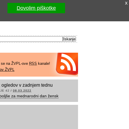
x
Dovolim piškotke
e se na ŽVPL-ove
RSS
kanale!
kov ŽVPL
 ogledov v zadnjem tednu
JE 42
/
08.03.2022
boljše za mednarodni dan žensk