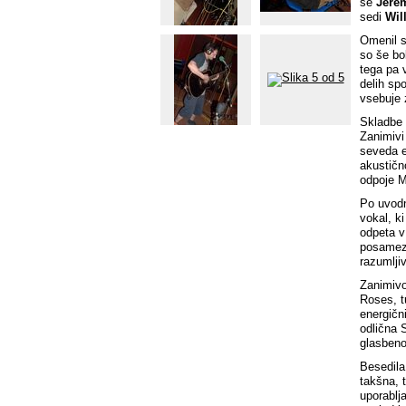
še
Jere
sedi
Wil
Omenil s
so še bo
tega pa 
delih sp
vsebuje 
Skladbe 
Zanimivi 
seveda e
akustično
odpoje M
Po uvodn
vokal, k
odpeta v
posamezn
razumlji
Zanimivo
Roses, t
energičn
odlična 
glasbeno
Besedila
takšna, t
uporablj