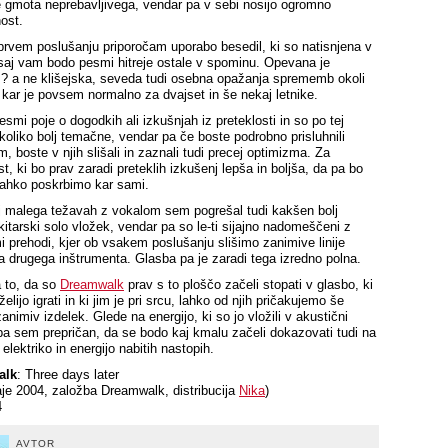
e gmota neprebavljivega, vendar pa v sebi nosijo ogromno
nost.
prvem poslušanju priporočam uporabo besedil, ki so natisnjena v
, saj vam bodo pesmi hitreje ostale v spominu. Opevana je
 ? a ne klišejska, seveda tudi osebna opažanja sprememb okoli
 kar je povsem normalno za dvajset in še nekaj letnike.
smi poje o dogodkih ali izkušnjah iz preteklosti in so po tej
ekoliko bolj temačne, vendar pa če boste podrobno prisluhnili
, boste v njih slišali in zaznali tudi precej optimizma. Za
t, ki bo prav zaradi preteklih izkušenj lepša in boljša, da pa bo
lahko poskrbimo kar sami.
 malega težavah z vokalom sem pogrešal tudi kakšen bolj
kitarski solo vložek, vendar pa so le-ti sijajno nadomeščeni z
mi prehodi, kjer ob vsakem poslušanju slišimo zanimive linije
 drugega inštrumenta. Glasba pa je zaradi tega izredno polna.
 to, da so
Dreamwalk
prav s to ploščo začeli stopati v glasbo, ki
želijo igrati in ki jim je pri srcu, lahko od njih pričakujemo še
nimiv izdelek. Glede na energijo, ki so jo vložili v akustični
pa sem prepričan, da se bodo kaj kmalu začeli dokazovati tudi na
 elektriko in energijo nabitih nastopih.
alk
: Three days later
daje 2004, založba Dreamwalk, distribucija
Nika
)
4
AVTOR