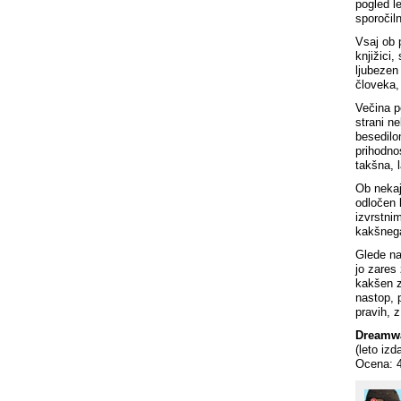
pogled l
sporočil
Vsaj ob 
knjižici
ljubezen
človeka,
Večina pe
strani n
besedilom
prihodnos
takšna, 
Ob nekaj
odločen 
izvrstni
kakšnega
Glede na
jo zares 
kakšen za
nastop, 
pravih, z
Dreamw
(leto iz
Ocena: 