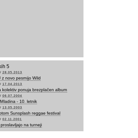
kih 5
/
28.05.2013
J z novo pesmijo Wild
/
17.04.2013
 kolektiv ponuja brezplačen album
/
06.07.2004
Mladina - 10. letnik
/
13.05.2003
otom Sunsplash reggae festival
/
02.11.2001
proslavljajo na turneji