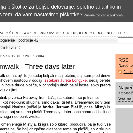
a piškotke za boljše delovanje, spletno analitiko in
te s tem, da vam nastavimo piškotke?
Zanima me več o piškotkih
 :// ŠTEVILKA 67 :// ISSN 1851 0534 ://
KULOFON
:// CENA 0 SIT, 0 EUR
togalerije
področje 42
intervjuji
SBA
/
NOVICE
/ 25.06.2004
RSS
mwalk - Three days later
Naročit
član
alk
so nazaj! To je sedaj bolj ali manj očitno, saj sem pred dnevi
njihovem nastopu v oddaji
Izštekani Jureta Longyke
, sedaj berete
 njihove druge plošče, v prihodnjih dneh pa si boste lahko prebrali
Največ
rvju z njimi.
PODROČ
dnik prvenca Faraway from L.A., na katerem se je kvintet
Vse naj
il kot neo-punk skupina, smo čakali tri leta. Dreamwalk so v tem
enjali kitarista (odšel je
Andrej Jerman Blažič
, prišel
Misty
) in
 slog, saj so se na plošči Three days later popolnoma oddaljili od
avnega neo-punk zvoka.
omenjenega Mistyja, ki igra solo kitaro, produciral pa je tudi vse
rumentalne, še bolj drugačne glasbene teme na plošči, so v skupini