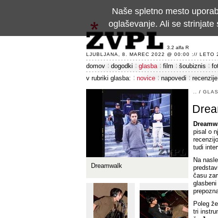
Naše spletno mesto uporablj
oglaševanje. Ali se strinja
3.2 alfa R
LJUBLJANA, 8. MAREC 2022 @ 00:00 :// LETO 24
domov
dogodki
glasba
film
šoubiznis
fo
v rubriki glasba:
novice
napovedi
recenzije
..
/
GLA
Drea
Dreamw
pisal o 
recenzijo
tudi inte
Na nasle
Dreamwalk
predstav
času zam
glasbeni
prepozn
Poleg že 
tri inst