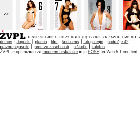
<<
ISSN 1581-0534. COPYRIGHT (C) 1998-2026
ZAVOD EMBRIO
.
domov
dogodki
glasba
film
šoubiznis
fotogalerije
področje 42
pravno pojasnilo
jamstvo zasebnosti
piškotki
kulofon
ŽVPL je optimiziran za
moderne brskalnike
in je
POSH
ter Web 5.1 certified.