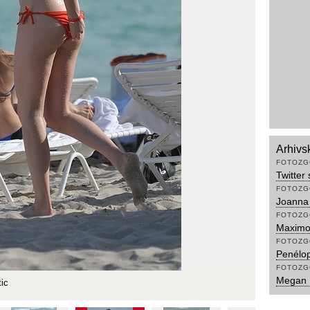
Arhivs
FOTOZG
Twitter
FOTOZG
Joanna
FOTOZG
Maximov
FOTOZG
Penélop
FOTOZG
Megan F
tic