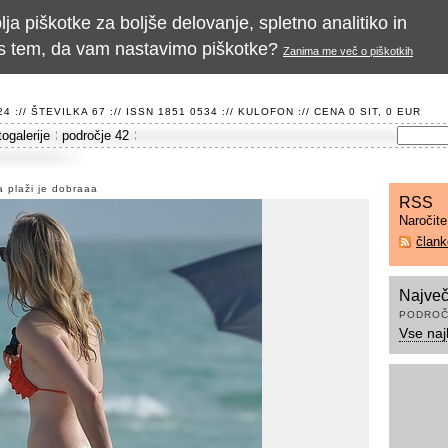
a piškotke za boljše delovanje, spletno analitiko in
te s tem, da vam nastavimo piškotke?
Zanima me več o piškotkih
 :// ŠTEVILKA 67 :// ISSN 1851 0534 ://
KULOFON
:// CENA 0 SIT, 0 EUR
togalerije
področje 42
 plaži je dobraaa
RSS
Naročit
član
Največ
PODROČ
Vse naj