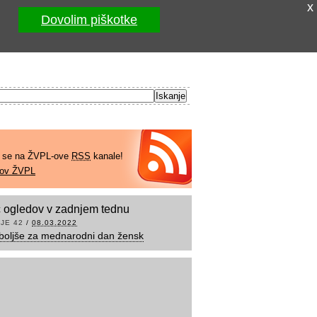
x
Dovolim piškotke
e se na ŽVPL-ove
RSS
kanale!
kov ŽVPL
 ogledov v zadnjem tednu
JE 42
/
08.03.2022
boljše za mednarodni dan žensk