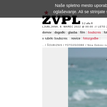
Naše spletno mesto uporablj
oglaševanje. Ali se strinja
3.2 alfa R
LJUBLJANA, 8. MAREC 2022 @ 00:00 :// LETO 24
domov
dogodki
glasba
film
šoubiznis
fo
v rubriki šoubiznis:
novice
fotozgodbe
..
/
ŠOUBIZNIS
/
FOTOZGODBE
/
Nina Dobrev na