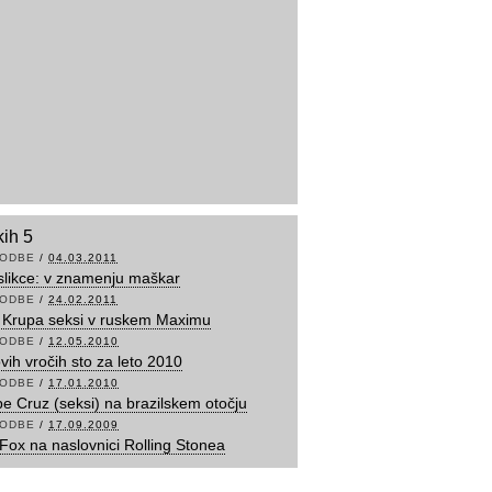
kih 5
ODBE
/
04.03.2011
 slikce: v znamenju maškar
ODBE
/
24.02.2011
 Krupa seksi v ruskem Maximu
ODBE
/
12.05.2010
ih vročih sto za leto 2010
ODBE
/
17.01.2010
e Cruz (seksi) na brazilskem otočju
ODBE
/
17.09.2009
ox na naslovnici Rolling Stonea