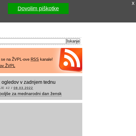
x
Dovolim piškotke
e se na ŽVPL-ove
RSS
kanale!
kov ŽVPL
 ogledov v zadnjem tednu
JE 42
/
08.03.2022
boljše za mednarodni dan žensk