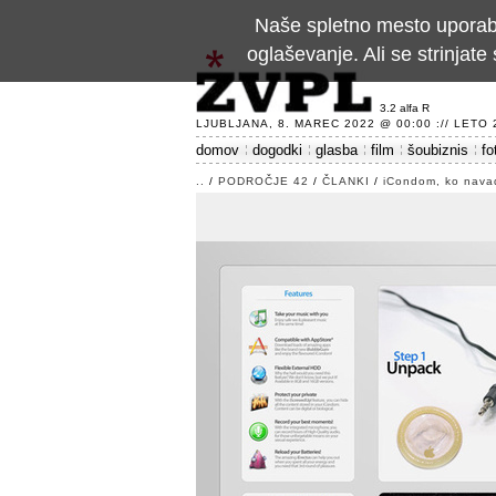
Naše spletno mesto uporablj
oglaševanje. Ali se strinja
3.2 alfa R
LJUBLJANA, 8. MAREC 2022 @ 00:00 :// LETO 24
domov
dogodki
glasba
film
šoubiznis
fo
..
/
PODROČJE 42
/
ČLANKI
/
iCondom, ko nava