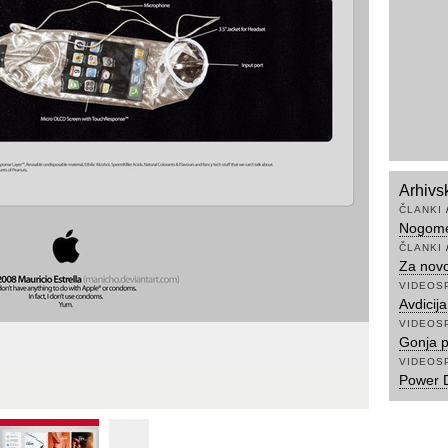
Arhivs
ČLANKI
Nogomet
ČLANKI
Za novo 
VIDEOS
Avdicij
VIDEOS
Gonja p
VIDEOS
Power 