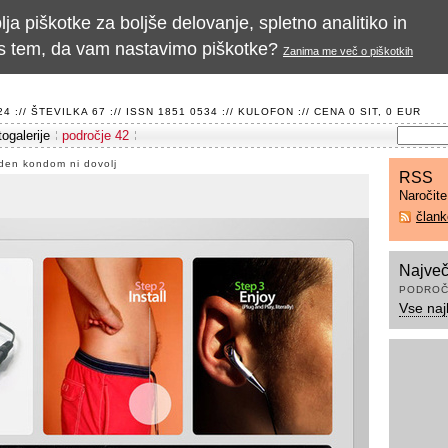
a piškotke za boljše delovanje, spletno analitiko in
te s tem, da vam nastavimo piškotke?
Zanima me več o piškotkih
 :// ŠTEVILKA 67 :// ISSN 1851 0534 ://
KULOFON
:// CENA 0 SIT, 0 EUR
togalerije
področje 42
den kondom ni dovolj
RSS
Naročit
član
Največ
PODROČ
Vse naj