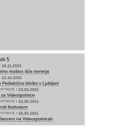
kih 5
/
18.11.2003
no moštvo išče trenerja
/
13.10.2002
Pediatrično kliniko v Ljubljani
POTNICE
/
23.04.2002
a za Videospotnice
POTNICE
/
23.08.2001
roti festivalom
POTNICE
/
29.05.2001
Dancers na Videospotnicah