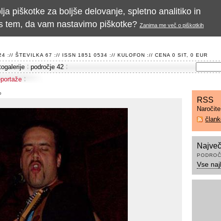
a piškotke za boljše delovanje, spletno analitiko in
te s tem, da vam nastavimo piškotke?
Zanima me več o piškotkih
 :// ŠTEVILKA 67 :// ISSN 1851 0534 ://
KULOFON
:// CENA 0 SIT, 0 EUR
togalerije
področje 42
eportaže
o
RSS
Naročit
član
Največ
PODROČ
Vse naj