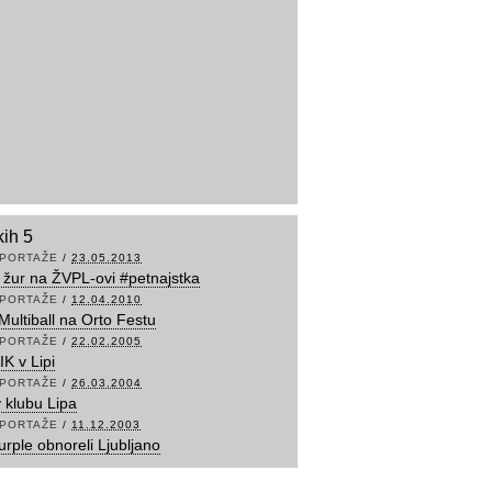
kih 5
PORTAŽE
/
23.05.2013
 žur na ŽVPL-ovi #petnajstka
PORTAŽE
/
12.04.2010
 Multiball na Orto Festu
PORTAŽE
/
22.02.2005
K v Lipi
PORTAŽE
/
26.03.2004
v klubu Lipa
PORTAŽE
/
11.12.2003
rple obnoreli Ljubljano