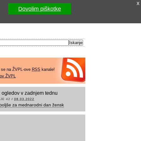
x
Dovolim piškotke
e se na ŽVPL-ove
RSS
kanale!
kov ŽVPL
 ogledov v zadnjem tednu
JE 42
/
08.03.2022
boljše za mednarodni dan žensk