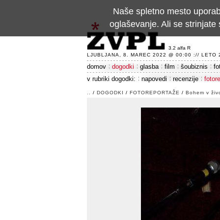
Naše spletno mesto uporablj
oglaševanje. Ali se strinja
3.2 alfa R
LJUBLJANA, 8. MAREC 2022 @ 00:00 :// LETO 24
domov
dogodki
glasba
film
šoubiznis
fo
v rubriki dogodki:
napovedi
recenzije
fotor
..
/
DOGODKI
/
FOTOREPORTAŽE
/
Bohem v živ