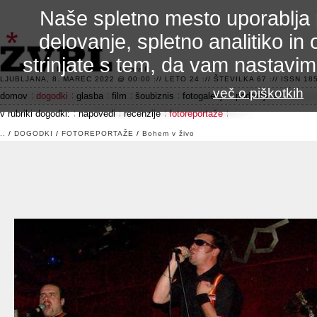
Naše spletno mesto uporablja 
delovanje, spletno analitiko in 
strinjate s tem, da vam nastavi
3.2 alfa R
LJUBLJANA, 8. MAREC 2022 @ 00:00 :// LETO 24 :// ŠTEVILKA 67 :// ISSN 185
več o piškotkih
domov
dogodki
glasba
film
šoubiznis
fotogalerije
področje 42
v rubriki dogodki:
napovedi
recenzije
fotoreportaže
..
/
DOGODKI
/
FOTOREPORTAŽE
/
Bohem v živo