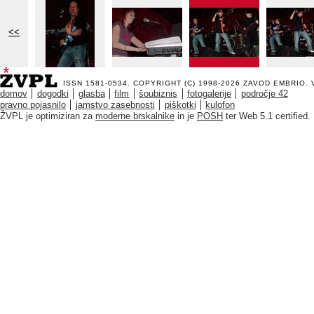
<<
ISSN 1581-0534. COPYRIGHT (C) 1998-2026
ZAVOD EMBRIO
.
domov
dogodki
glasba
film
šoubiznis
fotogalerije
področje 42
pravno pojasnilo
jamstvo zasebnosti
piškotki
kulofon
ŽVPL je optimiziran za
moderne brskalnike
in je
POSH
ter Web 5.1 certified.