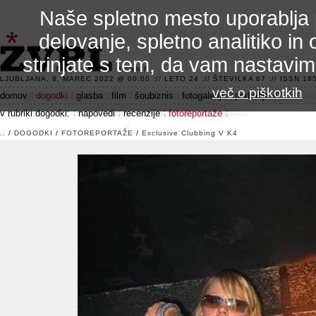
Naše spletno mesto uporablja 
delovanje, spletno analitiko in 
strinjate s tem, da vam nastavi
3.2 alfa R
LJUBLJANA, 8. MAREC 2022 @ 00:00 :// LETO 24 :// ŠTEVILKA 67 :// ISSN 185
več o piškotkih
domov
dogodki
glasba
film
šoubiznis
fotogalerije
področje 42
v rubriki dogodki:
napovedi
recenzije
fotoreportaže
..
/
DOGODKI
/
FOTOREPORTAŽE
/
Exclusive Clubbing V K4