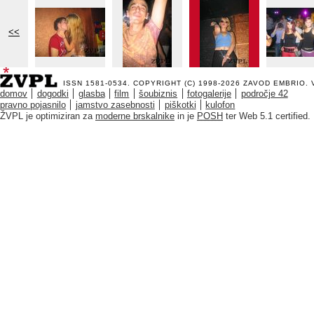
<<
ISSN 1581-0534. COPYRIGHT (C) 1998-2026
ZAVOD EMBRIO
.
domov
dogodki
glasba
film
šoubiznis
fotogalerije
področje 42
pravno pojasnilo
jamstvo zasebnosti
piškotki
kulofon
ŽVPL je optimiziran za
moderne brskalnike
in je
POSH
ter Web 5.1 certified.