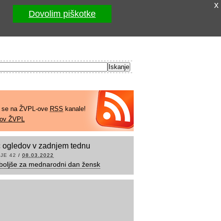
x
Dovolim piškotke
e se na ŽVPL-ove
RSS
kanale!
kov ŽVPL
 ogledov v zadnjem tednu
JE 42
/
08.03.2022
boljše za mednarodni dan žensk