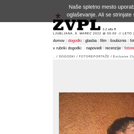
Naše spletno mesto uporablj
oglaševanje. Ali se strinja
3.2 alfa R
LJUBLJANA, 8. MAREC 2022 @ 00:00 :// LETO 24
domov
dogodki
glasba
film
šoubiznis
fo
v rubriki dogodki:
napovedi
recenzije
fotor
..
/
DOGODKI
/
FOTOREPORTAŽE
/
Exclusive C