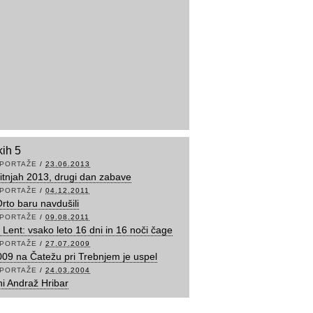
kih 5
PORTAŽE
/
23.06.2013
itnjah 2013, drugi dan zabave
PORTAŽE
/
04.12.2011
Orto baru navdušili
PORTAŽE
/
09.08.2011
l Lent: vsako leto 16 dni in 16 noči čage
PORTAŽE
/
27.07.2009
09 na Čatežu pri Trebnjem je uspel
PORTAŽE
/
24.03.2004
ni Andraž Hribar