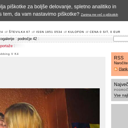
a piškotke za boljše delovanje, spletno analitiko in
te s tem, da vam nastavimo piškotke?
Zanima me več o piškotkih
 :// ŠTEVILKA 67 :// ISSN 1851 0534 ://
KULOFON
:// CENA 0 SIT, 0 EUR
togalerije
področje 42
eportaže
lubbing V K4
RSS
Naročit
član
Največ
PODROČ
Vse naj