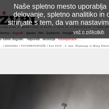
Naše spletno mesto uporablja 
delovanje, spletno analitiko in 
strinjate s tem, da vam nastavi
3.2 alfa R
LJUBLJANA, 8. MAREC 2022 @ 00:00 :// LETO 24 :// ŠTEVILKA 67 :// ISSN 185
več o piškotkih
domov
dogodki
glasba
film
šoubiznis
fotogalerije
področje 42
v rubriki dogodki:
napovedi
recenzije
fotoreportaže
..
/
DOGODKI
/
FOTOREPORTAŽE
/
Exit 2010 - 3. dan: Röyksopp in Missy Elliott