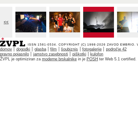
<<
ISSN 1581-0534. COPYRIGHT (C) 1998-2026
ZAVOD EMBRIO
.
domov
dogodki
glasba
film
šoubiznis
fotogalerije
področje 42
pravno pojasnilo
jamstvo zasebnosti
piškotki
kulofon
ŽVPL je optimiziran za
moderne brskalnike
in je
POSH
ter Web 5.1 certified.