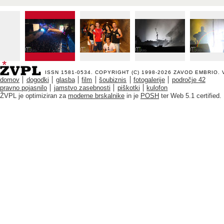
ISSN 1581-0534. COPYRIGHT (C) 1998-2026
ZAVOD EMBRIO
.
domov
dogodki
glasba
film
šoubiznis
fotogalerije
področje 42
pravno pojasnilo
jamstvo zasebnosti
piškotki
kulofon
ŽVPL je optimiziran za
moderne brskalnike
in je
POSH
ter Web 5.1 certified.