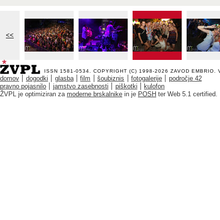
<<
ISSN 1581-0534. COPYRIGHT (C) 1998-2026
ZAVOD EMBRIO
.
domov
dogodki
glasba
film
šoubiznis
fotogalerije
področje 42
pravno pojasnilo
jamstvo zasebnosti
piškotki
kulofon
ŽVPL je optimiziran za
moderne brskalnike
in je
POSH
ter Web 5.1 certified.