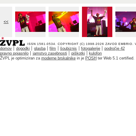
<<
ISSN 1581-0534. COPYRIGHT (C) 1998-2026
ZAVOD EMBRIO
.
domov
dogodki
glasba
film
šoubiznis
fotogalerije
področje 42
pravno pojasnilo
jamstvo zasebnosti
piškotki
kulofon
ŽVPL je optimiziran za
moderne brskalnike
in je
POSH
ter Web 5.1 certified.