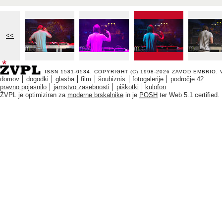
<<
ISSN 1581-0534. COPYRIGHT (C) 1998-2026
ZAVOD EMBRIO
.
domov
dogodki
glasba
film
šoubiznis
fotogalerije
področje 42
pravno pojasnilo
jamstvo zasebnosti
piškotki
kulofon
ŽVPL je optimiziran za
moderne brskalnike
in je
POSH
ter Web 5.1 certified.