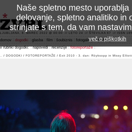
Naše spletno mesto uporablja 
delovanje, spletno analitiko in 
strinjate s tem, da vam nastavi
3.2 alfa R
LJUBLJANA, 8. MAREC 2022 @ 00:00 :// LETO 24 :// ŠTEVILKA 67 :// ISSN 185
več o piškotkih
domov
dogodki
glasba
film
šoubiznis
fotogalerije
področje 42
v rubriki dogodki:
napovedi
recenzije
fotoreportaže
..
/
DOGODKI
/
FOTOREPORTAŽE
/
Exit 2010 - 3. dan: Röyksopp in Missy Elliott