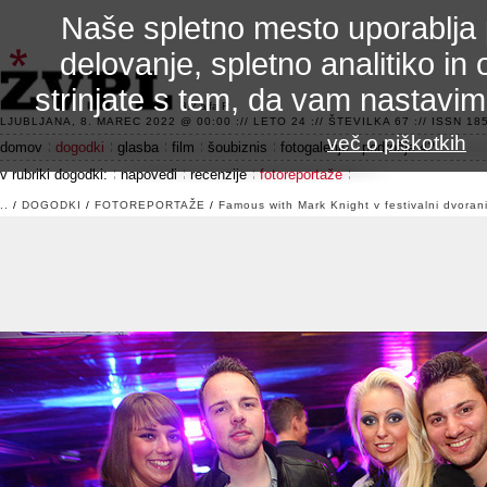
Naše spletno mesto uporablja 
delovanje, spletno analitiko in 
strinjate s tem, da vam nastavi
3.2 alfa R
LJUBLJANA, 8. MAREC 2022 @ 00:00 :// LETO 24 :// ŠTEVILKA 67 :// ISSN 185
več o piškotkih
domov
dogodki
glasba
film
šoubiznis
fotogalerije
področje 42
v rubriki dogodki:
napovedi
recenzije
fotoreportaže
..
/
DOGODKI
/
FOTOREPORTAŽE
/
Famous with Mark Knight v festivalni dvoran