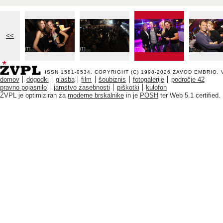
<<
ISSN 1581-0534. COPYRIGHT (C) 1998-2026
ZAVOD EMBRIO
.
domov
dogodki
glasba
film
šoubiznis
fotogalerije
področje 42
pravno pojasnilo
jamstvo zasebnosti
piškotki
kulofon
ŽVPL je optimiziran za
moderne brskalnike
in je
POSH
ter Web 5.1 certified.