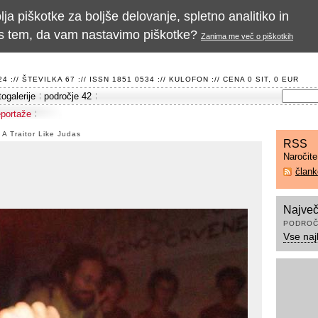
a piškotke za boljše delovanje, spletno analitiko in
te s tem, da vam nastavimo piškotke?
Zanima me več o piškotkih
 :// ŠTEVILKA 67 :// ISSN 1851 0534 ://
KULOFON
:// CENA 0 SIT, 0 EUR
togalerije
področje 42
eportaže
: A Traitor Like Judas
RSS
Naročit
član
Največ
PODROČ
Vse naj