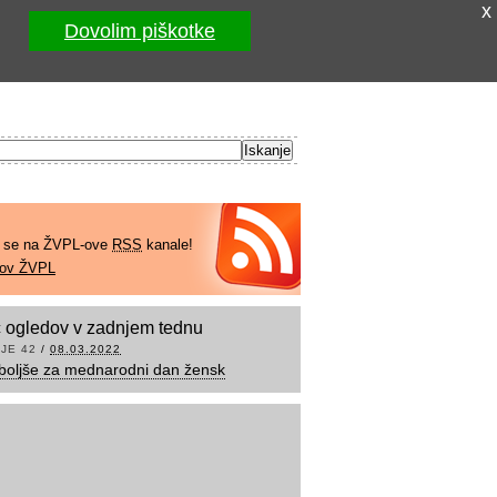
x
Dovolim piškotke
e se na ŽVPL-ove
RSS
kanale!
kov ŽVPL
 ogledov v zadnjem tednu
JE 42
/
08.03.2022
boljše za mednarodni dan žensk