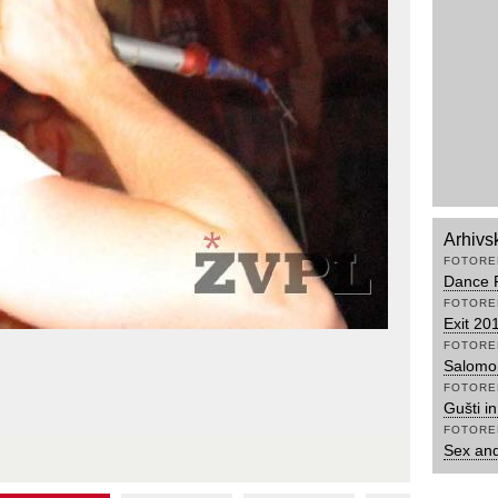
Arhivs
FOTORE
Dance R
FOTORE
Exit 20
FOTORE
Salomon
FOTORE
Gušti i
FOTORE
Sex an