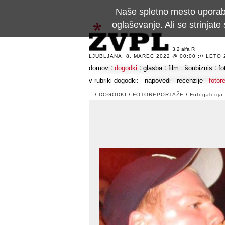
Naše spletno mesto uporablj
oglaševanje. Ali se strinja
3.2 alfa R
LJUBLJANA, 8. MAREC 2022 @ 00:00 :// LETO 24
domov
dogodki
glasba
film
šoubiznis
fo
v rubriki dogodki:
napovedi
recenzije
fotor
..
/
DOGODKI
/
FOTOREPORTAŽE
/
Fotogalerija