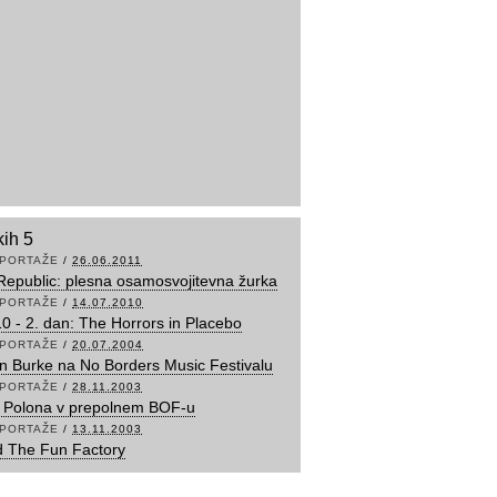
kih 5
PORTAŽE
/
26.06.2011
epublic: plesna osamosvojitevna žurka
PORTAŽE
/
14.07.2010
10 - 2. dan: The Horrors in Placebo
PORTAŽE
/
20.07.2004
 Burke na No Borders Music Festivalu
PORTAŽE
/
28.11.2003
n Polona v prepolnem BOF-u
PORTAŽE
/
13.11.2003
d The Fun Factory