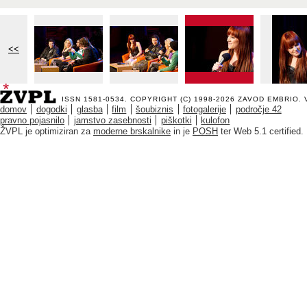
<<
ISSN 1581-0534. COPYRIGHT (C) 1998-2026
ZAVOD EMBRIO
.
domov
dogodki
glasba
film
šoubiznis
fotogalerije
področje 42
pravno pojasnilo
jamstvo zasebnosti
piškotki
kulofon
ŽVPL je optimiziran za
moderne brskalnike
in je
POSH
ter Web 5.1 certified.