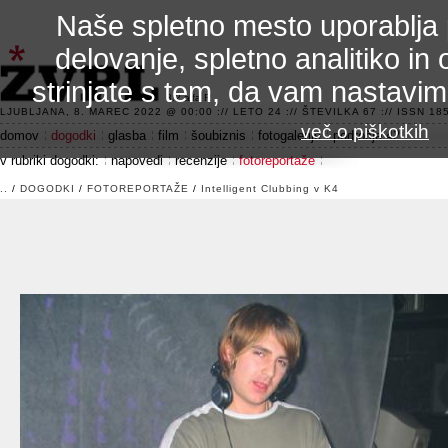
Naše spletno mesto uporablja 
delovanje, spletno analitiko in 
strinjate s tem, da vam nastavi
3.2 alfa R
LJUBLJANA, 8. MAREC 2022 @ 00:00 :// LETO 24 :// ŠTEVILKA 67 :// ISSN 185
več o piškotkih
domov
dogodki
glasba
film
šoubiznis
fotogalerije
področje 42
v rubriki dogodki:
napovedi
recenzije
fotoreportaže
..
/
DOGODKI
/
FOTOREPORTAŽE
/
Intelligent Clubbing v K4