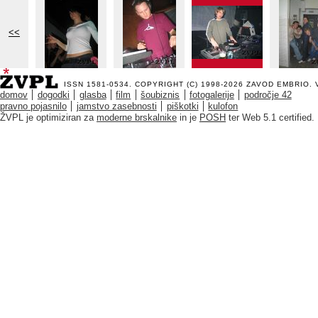
<<
ISSN 1581-0534. COPYRIGHT (C) 1998-2026
ZAVOD EMBRIO
.
domov
dogodki
glasba
film
šoubiznis
fotogalerije
področje 42
pravno pojasnilo
jamstvo zasebnosti
piškotki
kulofon
ŽVPL je optimiziran za
moderne brskalnike
in je
POSH
ter Web 5.1 certified.