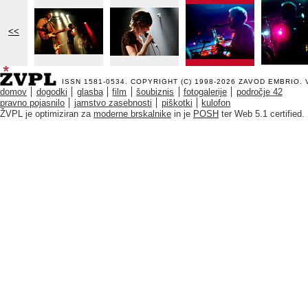
<<
ISSN 1581-0534. COPYRIGHT (C) 1998-2026
ZAVOD EMBRIO
.
domov
dogodki
glasba
film
šoubiznis
fotogalerije
področje 42
pravno pojasnilo
jamstvo zasebnosti
piškotki
kulofon
ŽVPL je optimiziran za
moderne brskalnike
in je
POSH
ter Web 5.1 certified.