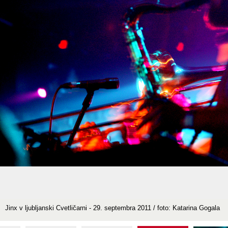
Jinx v ljubljanski Cvetličarni - 29. septembra 2011 / foto: Katarina Gogala