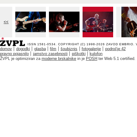
<<
ISSN 1581-0534. COPYRIGHT (C) 1998-2026
ZAVOD EMBRIO
.
domov
dogodki
glasba
film
šoubiznis
fotogalerije
področje 42
pravno pojasnilo
jamstvo zasebnosti
piškotki
kulofon
ŽVPL je optimiziran za
moderne brskalnike
in je
POSH
ter Web 5.1 certified.