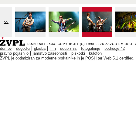
<<
ISSN 1581-0534. COPYRIGHT (C) 1998-2026
ZAVOD EMBRIO
.
domov
dogodki
glasba
film
šoubiznis
fotogalerije
področje 42
pravno pojasnilo
jamstvo zasebnosti
piškotki
kulofon
ŽVPL je optimiziran za
moderne brskalnike
in je
POSH
ter Web 5.1 certified.