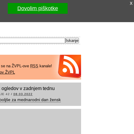
x
Dovolim piškotke
e se na ŽVPL-ove
RSS
kanale!
kov ŽVPL
 ogledov v zadnjem tednu
JE 42
/
08.03.2022
boljše za mednarodni dan žensk