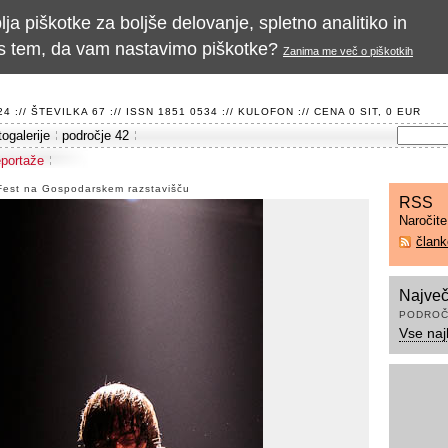
a piškotke za boljše delovanje, spletno analitiko in
te s tem, da vam nastavimo piškotke?
Zanima me več o piškotkih
 :// ŠTEVILKA 67 :// ISSN 1851 0534 ://
KULOFON
:// CENA 0 SIT, 0 EUR
togalerije
področje 42
eportaže
Fest na Gospodarskem razstavišču
RSS
Naročit
član
Največ
PODROČ
Vse naj