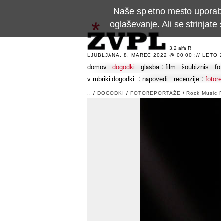
Naše spletno mesto uporablj
oglaševanje. Ali se strinja
3.2 alfa R
LJUBLJANA, 8. MAREC 2022 @ 00:00 :// LETO 24
domov
dogodki
glasba
film
šoubiznis
fo
v rubriki dogodki:
napovedi
recenzije
fotor
..
/
DOGODKI
/
FOTOREPORTAŽE
/
Rock Music 