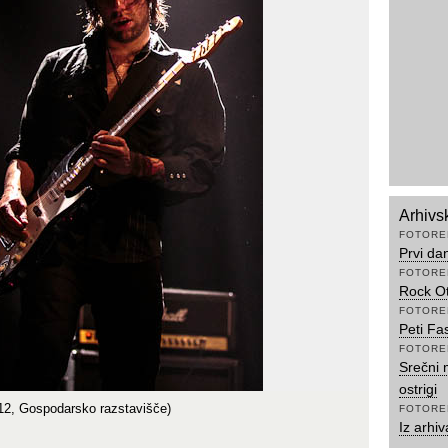
Arhivs
FOTORE
Prvi da
FOTORE
Rock Ot
FOTORE
Peti Fa
FOTORE
Srečni 
ostrigi
012, Gospodarsko razstavišče)
FOTORE
Iz arhi