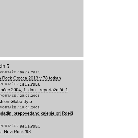
kih 5
PORTAŽE
/
06.07.2013
n Rock Otočca 2013 v 78 fotkah
PORTAŽE
/
13.07.2004
očec 2004, 1. dan - reportaža št. 1
PORTAŽE
/
25.06.2003
shion Globe Byte
PORTAŽE
/
18.04.2003
mladini prepovedano kajenje pri Rdeči
PORTAŽE
/
03.04.2003
va: Novi Rock '98