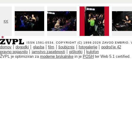
<<
ISSN 1581-0534. COPYRIGHT (C) 1998-2026
ZAVOD EMBRIO
.
domov
dogodki
glasba
film
šoubiznis
fotogalerije
področje 42
pravno pojasnilo
jamstvo zasebnosti
piškotki
kulofon
ŽVPL je optimiziran za
moderne brskalnike
in je
POSH
ter Web 5.1 certified.