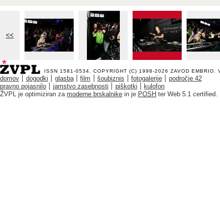
<<
ISSN 1581-0534. COPYRIGHT (C) 1998-2026
ZAVOD EMBRIO
.
domov
dogodki
glasba
film
šoubiznis
fotogalerije
področje 42
pravno pojasnilo
jamstvo zasebnosti
piškotki
kulofon
ŽVPL je optimiziran za
moderne brskalnike
in je
POSH
ter Web 5.1 certified.