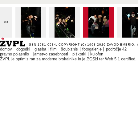
<<
ISSN 1581-0534. COPYRIGHT (C) 1998-2026
ZAVOD EMBRIO
.
domov
dogodki
glasba
film
šoubiznis
fotogalerije
področje 42
pravno pojasnilo
jamstvo zasebnosti
piškotki
kulofon
ŽVPL je optimiziran za
moderne brskalnike
in je
POSH
ter Web 5.1 certified.