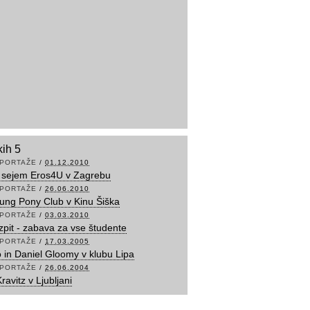
kih 5
PORTAŽE
/
01.12.2010
i sejem Eros4U v Zagrebu
PORTAŽE
/
26.06.2010
ng Pony Club v Kinu Šiška
PORTAŽE
/
03.03.2010
Izpit - zabava za vse študente
PORTAŽE
/
17.03.2005
 in Daniel Gloomy v klubu Lipa
PORTAŽE
/
26.06.2004
avitz v Ljubljani