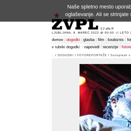
Naše spletno mesto uporablj
oglaševanje. Ali se strinja
3.2 alfa R
LJUBLJANA, 8. MAREC 2022 @ 00:00 :// LETO 24
domov
dogodki
glasba
film
šoubiznis
fo
v rubriki dogodki:
napovedi
recenzije
fotor
..
/
DOGODKI
/
FOTOREPORTAŽE
/
Sunsplash s