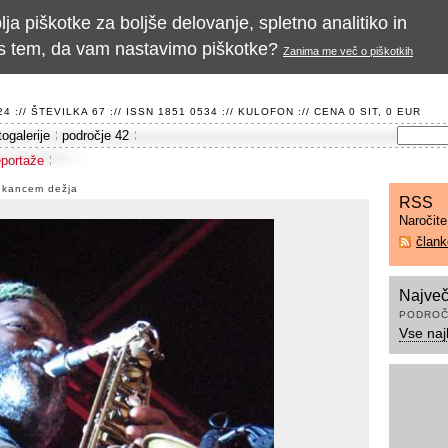
a piškotke za boljše delovanje, spletno analitiko in
te s tem, da vam nastavimo piškotke?
Zanima me več o piškotkih
 :// ŠTEVILKA 67 :// ISSN 1851 0534 ://
KULOFON
:// CENA 0 SIT, 0 EUR
togalerije
področje 42
eportaže
 kancem dežja
RSS
Naročit
član
Največ
PODROČ
Vse naj