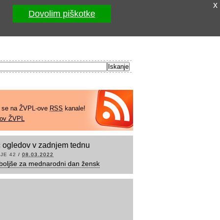
x
Dovolim piškotke
e se na ŽVPL-ove
RSS
kanale!
kov ŽVPL
 ogledov v zadnjem tednu
JE 42
/
08.03.2022
boljše za mednarodni dan žensk