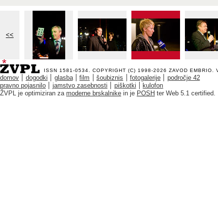
<<
ISSN 1581-0534. COPYRIGHT (C) 1998-2026
ZAVOD EMBRIO
.
domov
dogodki
glasba
film
šoubiznis
fotogalerije
področje 42
pravno pojasnilo
jamstvo zasebnosti
piškotki
kulofon
ŽVPL je optimiziran za
moderne brskalnike
in je
POSH
ter Web 5.1 certified.