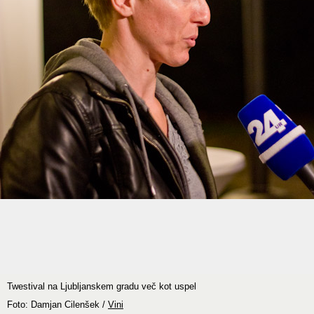
Twestival na Ljubljanskem gradu več kot uspel
Foto: Damjan Cilenšek /
Vini