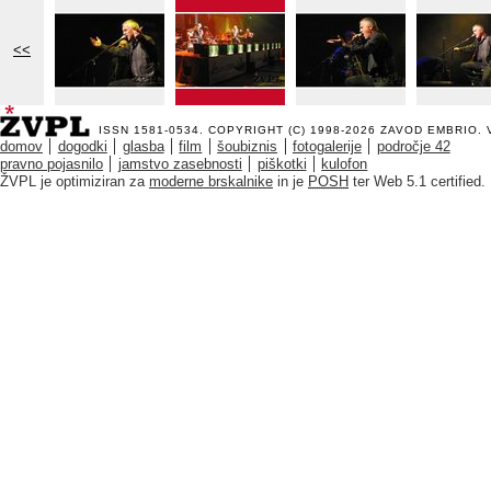
<<
ISSN 1581-0534. COPYRIGHT (C) 1998-2026
ZAVOD EMBRIO
.
domov
dogodki
glasba
film
šoubiznis
fotogalerije
področje 42
pravno pojasnilo
jamstvo zasebnosti
piškotki
kulofon
ŽVPL je optimiziran za
moderne brskalnike
in je
POSH
ter Web 5.1 certified.